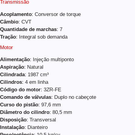
Transmissão
Acoplamento
: Conversor de torque
Câmbio
: CVT
Quantidade de marchas
: 7
Tração
: Integral sob demanda
Motor
Alimentação
: Injeção multiponto
Aspiração
: Natural
Cilindrada
: 1987 cm³
Cilindros
: 4 em linha
Código do motor
: 3ZR-FE
Comando de válvulas
: Duplo no cabeçote
Curso do pistão
: 97,6 mm
Diâmetro do cilindro
: 80,5 mm
Disposição
: Transversal
Instalação
: Dianteiro
Peso/potência
: 10,5 kg/cv