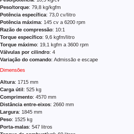
Peso/torque
: 79,8 kg/kgfm
Potência específica
: 73,0 cv/litro
Potência máxima
: 145 cv a 6200 rpm
Razão de compressão
: 10:1
Torque específico
: 9,6 kgfm/litro
Torque máximo
: 19,1 kgfm a 3600 rpm
Válvulas por cilindro
: 4
Variação do comando
: Admissão e escape
Dimensões
Altura
: 1715 mm
Carga útil
: 525 kg
Comprimento
: 4570 mm
Distância entre-eixos
: 2660 mm
Largura
: 1845 mm
Peso
: 1525 kg
Porta-malas
: 547 litros