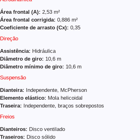
Área frontal (A):
2,53 m²
Área frontal corrigida:
0,886 m²
Coeficiente de arrasto (Cx):
0,35
Direção
Assistência:
Hidráulica
Diâmetro de giro:
10,6 m
Diâmetro mínimo de giro:
10,6 m
Suspensão
Dianteira:
Independente, McPherson
Elemento elástico:
Mola helicoidal
Traseira:
Independente, braços sobrepostos
Freios
Dianteiros:
Disco ventilado
Traseiros:
Disco sólido