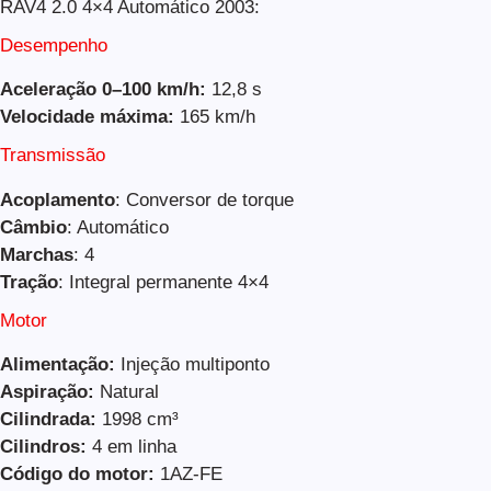
RAV4 2.0 4×4 Automático 2003:
Desempenho
Aceleração 0–100 km/h:
12,8 s
Velocidade máxima:
165 km/h
Transmissão
Acoplamento
: Conversor de torque
Câmbio
: Automático
Marchas
: 4
Tração
: Integral permanente 4×4
Motor
Alimentação:
Injeção multiponto
Aspiração:
Natural
Cilindrada:
1998 cm³
Cilindros:
4 em linha
Código do motor:
1AZ-FE