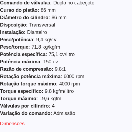
Comando de válvulas:
Duplo no cabeçote
Curso do pistão:
86 mm
Diâmetro do cilindro:
86 mm
Disposição:
Transversal
Instalação:
Dianteiro
Peso/potência:
9,4 kg/cv
Peso/torque:
71,8 kg/kgfm
Potência específica:
75,1 cv/litro
Potência máxima:
150 cv
Razão de compressão:
9,8:1
Rotação potência máxima:
6000 rpm
Rotação torque máximo:
4000 rpm
Torque específico:
9,8 kgfm/litro
Torque máximo:
19,6 kgfm
Válvulas por cilindro:
4
Variação do comando:
Admissão
Dimensões