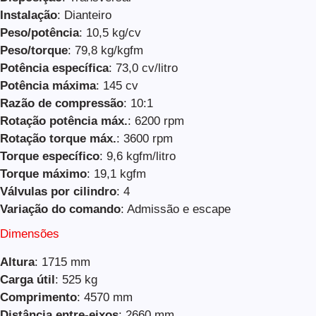
Instalação
: Dianteiro
Peso/potência
: 10,5 kg/cv
Peso/torque
: 79,8 kg/kgfm
Potência específica
: 73,0 cv/litro
Potência máxima
: 145 cv
Razão de compressão
: 10:1
Rotação potência máx.
: 6200 rpm
Rotação torque máx.
: 3600 rpm
Torque específico
: 9,6 kgfm/litro
Torque máximo
: 19,1 kgfm
Válvulas por cilindro
: 4
Variação do comando
: Admissão e escape
Dimensões
Altura
: 1715 mm
Carga útil
: 525 kg
Comprimento
: 4570 mm
Distância entre-eixos
: 2660 mm