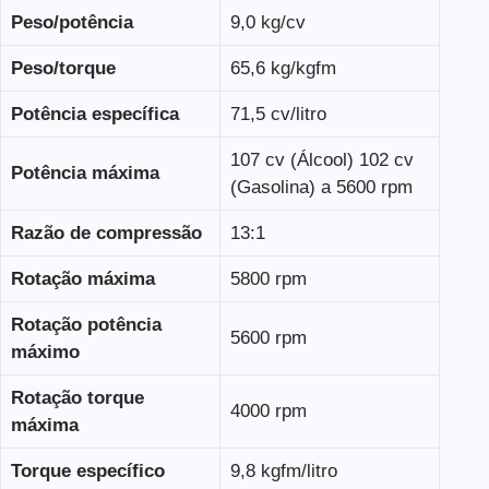
Peso/potência
9,0 kg/cv
Peso/torque
65,6 kg/kgfm
Potência específica
71,5 cv/litro
107 cv (Álcool) 102 cv
Potência máxima
(Gasolina) a 5600 rpm
Razão de compressão
13:1
Rotação máxima
5800 rpm
Rotação potência
5600 rpm
máximo
Rotação torque
4000 rpm
máxima
Torque específico
9,8 kgfm/litro