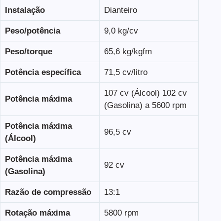
Instalação
Dianteiro
Peso/potência
9,0 kg/cv
Peso/torque
65,6 kg/kgfm
Potência específica
71,5 cv/litro
107 cv (Álcool) 102 cv
Potência máxima
(Gasolina) a 5600 rpm
Potência máxima
96,5 cv
(Álcool)
Potência máxima
92 cv
(Gasolina)
Razão de compressão
13:1
Rotação máxima
5800 rpm