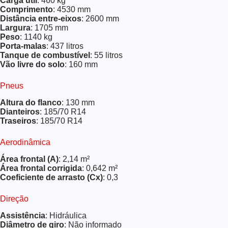
Carga útil
: 460 kg
Comprimento
: 4530 mm
Distância entre-eixos
: 2600 mm
Largura
: 1705 mm
Peso
: 1140 kg
Porta-malas
: 437 litros
Tanque de combustível
: 55 litros
Vão livre do solo
: 160 mm
Pneus
Altura do flanco
: 130 mm
Dianteiros
: 185/70 R14
Traseiros
: 185/70 R14
Aerodinâmica
Área frontal (A)
: 2,14 m²
Área frontal corrigida
: 0,642 m²
Coeficiente de arrasto (Cx)
: 0,3
Direção
Assistência
: Hidráulica
Diâmetro de giro
: Não informado