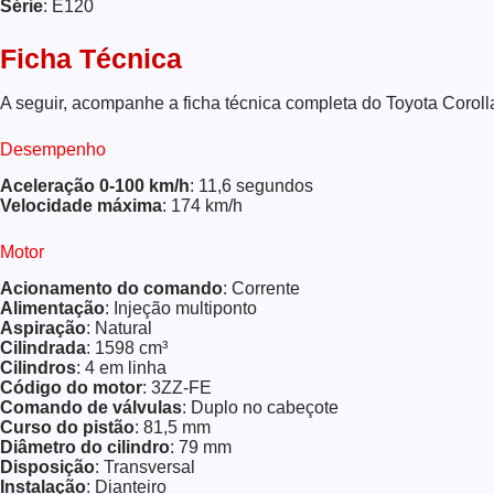
Série
: E120
Ficha Técnica
A seguir, acompanhe a ficha técnica completa do Toyota Coroll
Desempenho
Aceleração 0-100 km/h
: 11,6 segundos
Velocidade máxima
: 174 km/h
Motor
Acionamento do comando
: Corrente
Alimentação
: Injeção multiponto
Aspiração
: Natural
Cilindrada
: 1598 cm³
Cilindros
: 4 em linha
Código do motor
: 3ZZ-FE
Comando de válvulas
: Duplo no cabeçote
Curso do pistão
: 81,5 mm
Diâmetro do cilindro
: 79 mm
Disposição
: Transversal
Instalação
: Dianteiro