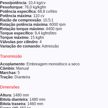
Peso/potência
: 10,4 kg/cv
Peso/torque
: 76,0 kg/kgfm
Potência específica
: 68,8 cv/litro
Potência máxima
: 110 cv
Razão de compressão
: 10,5:1
Rotação potência máxima
: 6000 rpm
Rotação torque máximo
: 4400 rpm
Torque específico
: 9,4 kgfm/litro
Torque máximo
: 15 kgfm
Válvulas por cilindro
: 4
Variação do comando
: Admissão
Transmissão
Acoplamento
: Embreagem monodisco a seco
Câmbio
: Manual
Marchas
: 5
Tração
: Dianteira
Dimensões
Altura
: 1480 mm
Bitola dianteira
: 1480 mm
Bitola traseira
: 1460 mm