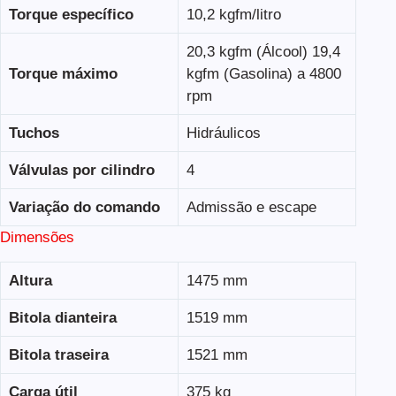
Torque específico
10,2 kgfm/litro
20,3 kgfm (Álcool) 19,4
Torque máximo
kgfm (Gasolina) a 4800
rpm
Tuchos
Hidráulicos
Válvulas por cilindro
4
Variação do comando
Admissão e escape
Dimensões
Altura
1475 mm
Bitola dianteira
1519 mm
Bitola traseira
1521 mm
Carga útil
375 kg