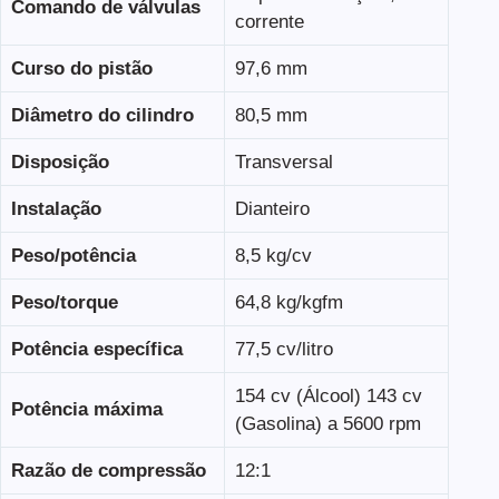
Comando de válvulas
corrente
Curso do pistão
97,6 mm
Diâmetro do cilindro
80,5 mm
Disposição
Transversal
Instalação
Dianteiro
Peso/potência
8,5 kg/cv
Peso/torque
64,8 kg/kgfm
Potência específica
77,5 cv/litro
154 cv (Álcool) 143 cv
Potência máxima
(Gasolina) a 5600 rpm
Razão de compressão
12:1