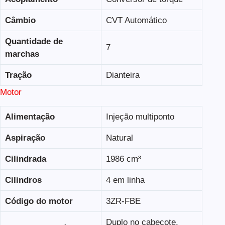
Câmbio
CVT Automático
Quantidade de
7
marchas
Tração
Dianteira
Motor
Alimentação
Injeção multiponto
Aspiração
Natural
Cilindrada
1986 cm³
Cilindros
4 em linha
Código do motor
3ZR-FBE
Duplo no cabeçote,