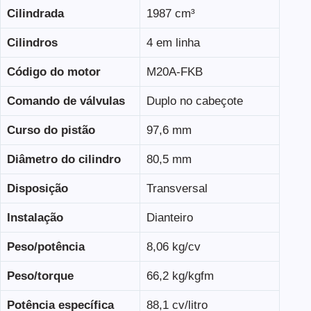
Cilindrada
1987 cm³
Cilindros
4 em linha
Código do motor
M20A-FKB
Comando de válvulas
Duplo no cabeçote
Curso do pistão
97,6 mm
Diâmetro do cilindro
80,5 mm
Disposição
Transversal
Instalação
Dianteiro
Peso/potência
8,06 kg/cv
Peso/torque
66,2 kg/kgfm
Potência específica
88,1 cv/litro