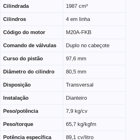
Cilindrada
1987 cm³
Cilindros
4 em linha
Código do motor
M20A-FKB
Comando de válvulas
Duplo no cabeçote
Curso do pistão
97,6 mm
Diâmetro do cilindro
80,5 mm
Disposição
Transversal
Instalação
Dianteiro
Peso/potência
7,9 kg/cv
Peso/torque
65,7 kg/kgfm
Potência específica
89,1 cv/litro