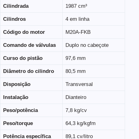
Cilindrada
1987 cm³
Cilindros
4 em linha
Código do motor
M20A-FKB
Comando de válvulas
Duplo no cabeçote
Curso do pistão
97,6 mm
Diâmetro do cilindro
80,5 mm
Disposição
Transversal
Instalação
Dianteiro
Peso/potência
7,8 kg/cv
Peso/torque
64,3 kg/kgfm
Potência específica
89,1 cv/litro