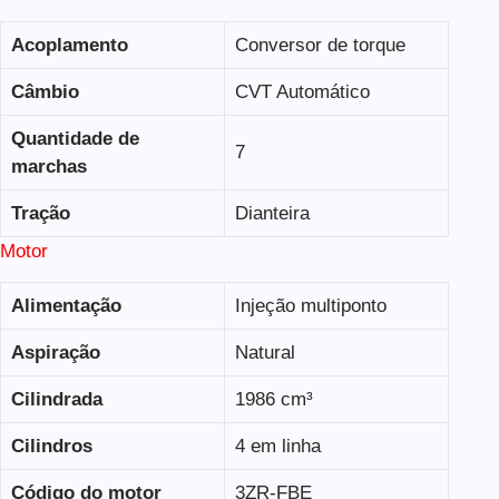
Acoplamento
Conversor de torque
Câmbio
CVT Automático
Quantidade de
7
marchas
Tração
Dianteira
Motor
Alimentação
Injeção multiponto
Aspiração
Natural
Cilindrada
1986 cm³
Cilindros
4 em linha
Código do motor
3ZR-FBE