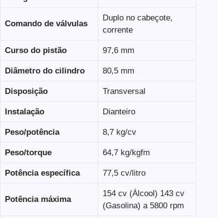
Duplo no cabeçote,
Comando de válvulas
corrente
Curso do pistão
97,6 mm
Diâmetro do cilindro
80,5 mm
Disposição
Transversal
Instalação
Dianteiro
Peso/potência
8,7 kg/cv
Peso/torque
64,7 kg/kgfm
Potência específica
77,5 cv/litro
154 cv (Álcool) 143 cv
Potência máxima
(Gasolina) a 5800 rpm