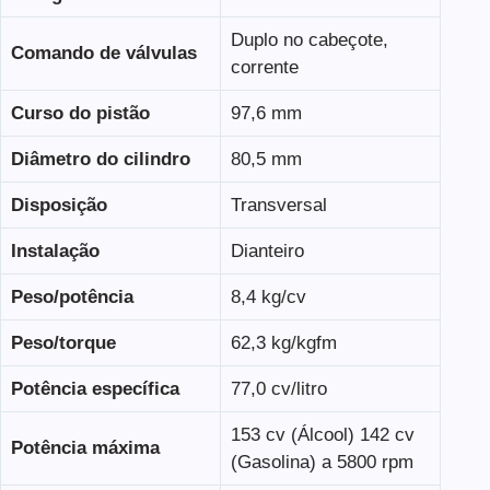
Duplo no cabeçote,
Comando de válvulas
corrente
Curso do pistão
97,6 mm
Diâmetro do cilindro
80,5 mm
Disposição
Transversal
Instalação
Dianteiro
Peso/potência
8,4 kg/cv
Peso/torque
62,3 kg/kgfm
Potência específica
77,0 cv/litro
153 cv (Álcool) 142 cv
Potência máxima
(Gasolina) a 5800 rpm