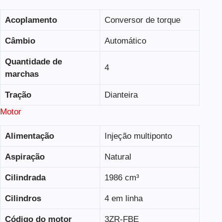
Acoplamento
Conversor de torque
Câmbio
Automático
Quantidade de
4
marchas
Tração
Dianteira
Motor
Alimentação
Injeção multiponto
Aspiração
Natural
Cilindrada
1986 cm³
Cilindros
4 em linha
Código do motor
3ZR-FBE