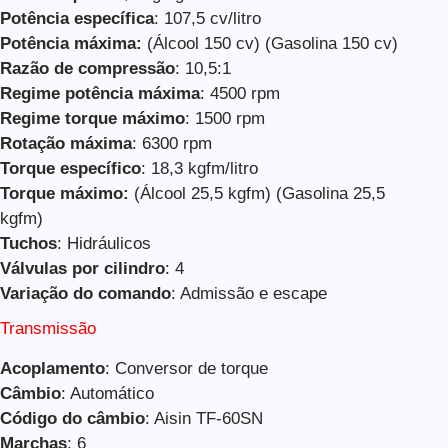
Potência específica
: 107,5 cv/litro
Potência máxima:
(Álcool 150 cv) (Gasolina 150 cv)
Razão de compressão
: 10,5:1
Regime potência máxima
: 4500 rpm
Regime torque máximo
: 1500 rpm
Rotação máxima
: 6300 rpm
Torque específico
: 18,3 kgfm/litro
Torque máximo:
(Álcool 25,5 kgfm) (Gasolina 25,5
kgfm)
Tuchos
: Hidráulicos
Válvulas por cilindro
: 4
Variação do comando
: Admissão e escape
Transmissão
Acoplamento
: Conversor de torque
Câmbio
: Automático
Código do câmbio
: Aisin TF-60SN
Marchas
: 6