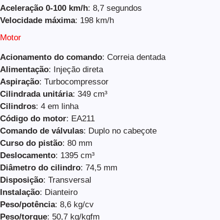
Aceleração 0-100 km/h
: 8,7 segundos
Velocidade máxima
: 198 km/h
Motor
Acionamento do comando
: Correia dentada
Alimentação
: Injeção direta
Aspiração
: Turbocompressor
Cilindrada unitária
: 349 cm³
Cilindros
: 4 em linha
Código do motor
: EA211
Comando de válvulas
: Duplo no cabeçote
Curso do pistão
: 80 mm
Deslocamento
: 1395 cm³
Diâmetro do cilindro
: 74,5 mm
Disposição
: Transversal
Instalação
: Dianteiro
Peso/potência
: 8,6 kg/cv
Peso/torque
: 50,7 kg/kgfm