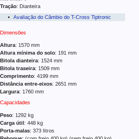
Tração
: Dianteira
Avaliação do Câmbio do T-Cross Tiptronic
Dimensões
Altura
: 1570 mm
Altura mínima do solo
: 191 mm
Bitola dianteira
: 1524 mm
Bitola traseira
: 1509 mm
Comprimento
: 4199 mm
Distância entre-eixos
: 2651 mm
Largura
: 1760 mm
Capacidades
Peso
: 1292 kg
Carga útil
: 448 kg
Porta-malas
: 373 litros
Reboque:
(com freio 400 kg) (sem freio 400 kg)