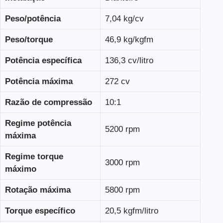
Peso/potência
7,04 kg/cv
Peso/torque
46,9 kg/kgfm
Potência específica
136,3 cv/litro
Potência máxima
272 cv
Razão de compressão
10:1
Regime potência
5200 rpm
máxima
Regime torque
3000 rpm
máximo
Rotação máxima
5800 rpm
Torque específico
20,5 kgfm/litro