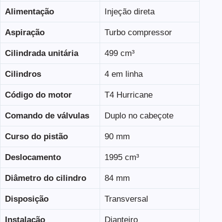
Alimentação
Injeção direta
Aspiração
Turbo compressor
Cilindrada unitária
499 cm³
Cilindros
4 em linha
Código do motor
T4 Hurricane
Comando de válvulas
Duplo no cabeçote
Curso do pistão
90 mm
Deslocamento
1995 cm³
Diâmetro do cilindro
84 mm
Disposição
Transversal
Instalação
Dianteiro