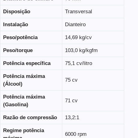
Disposição
Transversal
Instalação
Dianteiro
Peso/potência
14,69 kg/cv
Peso/torque
103,0 kg/kgfm
Potência específica
75,1 cv/litro
Potência máxima
75 cv
(Álcool)
Potência máxima
71 cv
(Gasolina)
Razão de compressão
13,2:1
Regime potência
6000 rpm