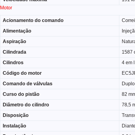
Motor
Acionamento do comando
Corre
Alimentação
Injeçã
Aspiração
Natur
Cilindrada
1587 
Cilindros
4 em 
Código do motor
EC5J
Comando de válvulas
Duplo
Curso do pistão
82 m
Diâmetro do cilindro
78,5 
Disposição
Trans
Instalação
Diante