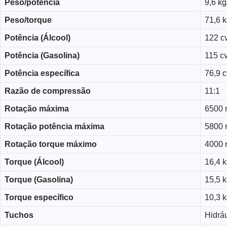
Peso/potência
9,6 kg
Peso/torque
71,6 
Potência (Álcool)
122 c
Potência (Gasolina)
115 c
Potência específica
76,9 cv
Razão de compressão
11:1
Rotação máxima
6500 
Rotação potência máxima
5800 
Rotação torque máximo
4000 
Torque (Álcool)
16,4 
Torque (Gasolina)
15,5 
Torque específico
10,3 k
Tuchos
Hidrá