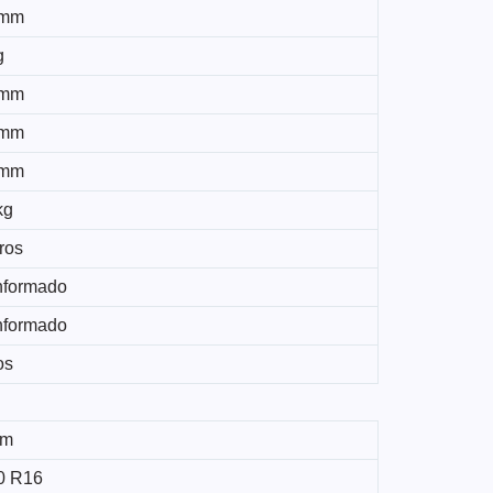
 mm
g
 mm
 mm
 mm
kg
tros
nformado
nformado
os
mm
0 R16