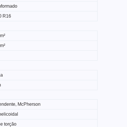
nformado
0 R16
 m²
 m²
ca
m
endente, McPherson
elicoidal
e torção