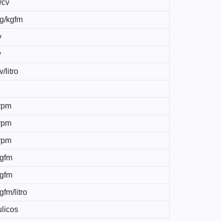
/cv
kg/kgfm
v
v
/litro
rpm
rpm
rpm
kgfm
kgfm
gfm/litro
ulicos