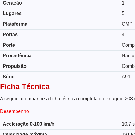
Geração
1
Lugares
5
Plataforma
CMP
Portas
4
Porte
Comp
Procedência
Nacio
Propulsão
Comb
Série
A91
Ficha Técnica
A seguir, acompanhe a ficha técnica completa do Peugeot 208 
Desempenho
Aceleração 0-100 km/h
10,7 
Velocidade máxima
191 k