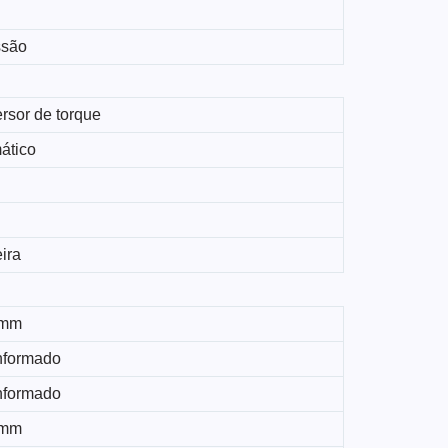
ssão
rsor de torque
ático
ira
 mm
nformado
nformado
 mm