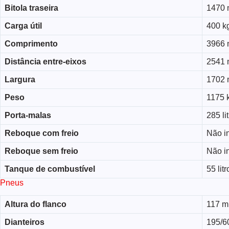
Bitola traseira
1470
Carga útil
400 k
Comprimento
3966
Distância entre-eixos
2541
Largura
1702
Peso
1175 
Porta-malas
285 li
Reboque com freio
Não i
Reboque sem freio
Não i
Tanque de combustível
55 litr
Pneus
Altura do flanco
117 
Dianteiros
195/6