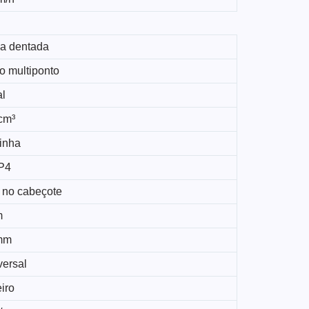
ia dentada
o multiponto
al
cm³
linha
P4
 no cabeçote
m
mm
versal
iro