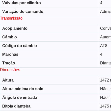
Válvulas por cilindro
4
Variação do comando
Admi
Transmissão
Acoplamento
Conve
Câmbio
Autom
Código do câmbio
AT8
Marchas
4
Tração
Diante
Dimensões
Altura
1472
Altura mínima do solo
Não i
Ângulo de entrada
Não i
Bitola dianteira
1475