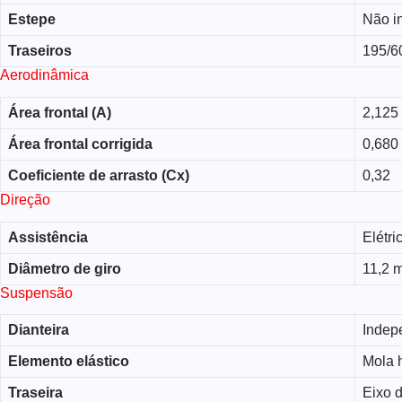
Estepe
Não i
Traseiros
195/6
Aerodinâmica
Área frontal (A)
2,125
Área frontal corrigida
0,680
Coeficiente de arrasto (Cx)
0,32
Direção
Assistência
Elétri
Diâmetro de giro
11,2 
Suspensão
Dianteira
Indep
Elemento elástico
Mola h
Traseira
Eixo d