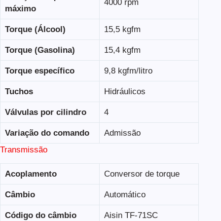
4000 rpm
máximo
Torque (Álcool)
15,5 kgfm
Torque (Gasolina)
15,4 kgfm
Torque específico
9,8 kgfm/litro
Tuchos
Hidráulicos
Válvulas por cilindro
4
Variação do comando
Admissão
Transmissão
Acoplamento
Conversor de torque
Câmbio
Automático
Código do câmbio
Aisin TF-71SC