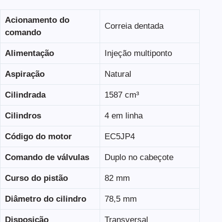
Acionamento do
Correia dentada
comando
Alimentação
Injeção multiponto
Aspiração
Natural
Cilindrada
1587 cm³
Cilindros
4 em linha
Código do motor
EC5JP4
Comando de válvulas
Duplo no cabeçote
Curso do pistão
82 mm
Diâmetro do cilindro
78,5 mm
Disposição
Transversal