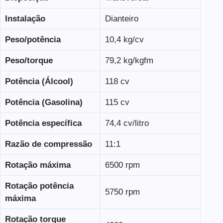
Instalação
Dianteiro
Peso/potência
10,4 kg/cv
Peso/torque
79,2 kg/kgfm
Potência (Álcool)
118 cv
Potência (Gasolina)
115 cv
Potência específica
74,4 cv/litro
Razão de compressão
11:1
Rotação máxima
6500 rpm
Rotação potência
5750 rpm
máxima
Rotação torque