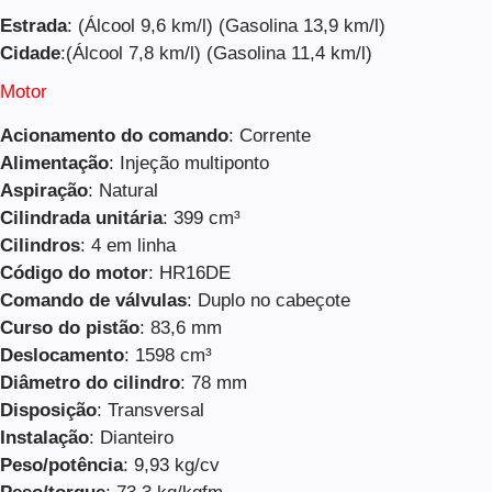
Estrada
: (Álcool 9,6 km/l) (Gasolina 13,9 km/l)
Cidade
:(Álcool 7,8 km/l) (Gasolina 11,4 km/l)
Motor
Acionamento do comando
: Corrente
Alimentação
: Injeção multiponto
Aspiração
: Natural
Cilindrada unitária
: 399 cm³
Cilindros
: 4 em linha
Código do motor
: HR16DE
Comando de válvulas
: Duplo no cabeçote
Curso do pistão
: 83,6 mm
Deslocamento
: 1598 cm³
Diâmetro do cilindro
: 78 mm
Disposição
: Transversal
Instalação
: Dianteiro
Peso/potência
: 9,93 kg/cv