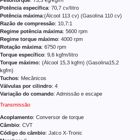
Peso/torque
: 73,3 kg/kgfm
Potência específica
: 70,7 cv/litro
Potência máxima
:(Álcool 113 cv) (Gasolina 110 cv)
Razão de compressão
: 10,7:1
Regime potência máxima
: 5600 rpm
Regime torque máximo
: 4000 rpm
Rotação máxima
: 6750 rpm
Torque específico
: 9,6 kgfm/litro
Torque máximo:
(Álcool 15,3 kgfm) (Gasolina15,2
kgfm)
Tuchos
: Mecânicos
Válvulas por cilindro
: 4
Variação do comando
: Admissão e escape
Transmissão
Acoplamento
: Conversor de torque
Câmbio
: CVT
Código do câmbio
: Jatco X-Tronic