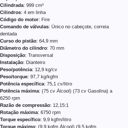
Cilindrada
: 999 cm³
Cilindros
: 4 em linha
Código do motor
: Fire
Comando de válvulas
: Único no cabeçote, correia
dentada
Curso do pistão
: 64,9 mm
Diâmetro do cilindro
: 70 mm
Disposição
: Transversal
Instalação
: Dianteiro
Peso/potência
: 12,9 kg/cv
Peso/torque
: 97,7 kg/kgfm
Potência específica
: 75,1 cv/litro
Potência máxima
: (75 cv Álcool) (73 cv Gasolina) a
6250 rpm
Razão de compressão
: 12,15:1
Rotação máxima
: 6750 rpm
Torque específico
: 9,9 kgfm/litro
Torque máximo
: (9,9 kgfm Álcool) (9,5 kgfm