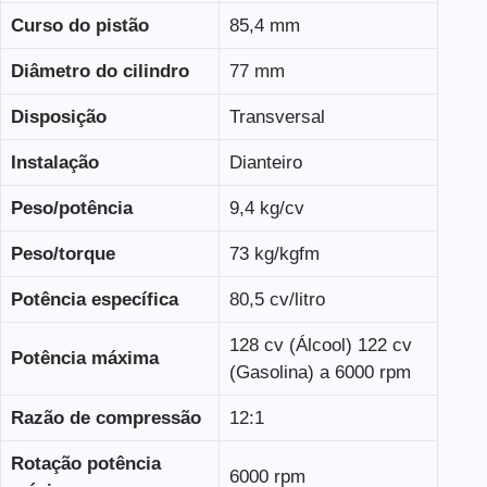
Curso do pistão
85,4 mm
Diâmetro do cilindro
77 mm
Disposição
Transversal
Instalação
Dianteiro
Peso/potência
9,4 kg/cv
Peso/torque
73 kg/kgfm
Potência específica
80,5 cv/litro
128 cv (Álcool) 122 cv
Potência máxima
(Gasolina) a 6000 rpm
Razão de compressão
12:1
Rotação potência
6000 rpm