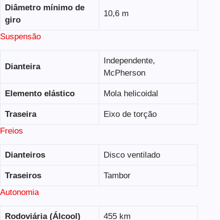
Diâmetro mínimo de
10,6 m
giro
Suspensão
Independente,
Dianteira
McPherson
Elemento elástico
Mola helicoidal
Traseira
Eixo de torção
Freios
Dianteiros
Disco ventilado
Traseiros
Tambor
Autonomia
Rodoviária (Álcool)
455 km