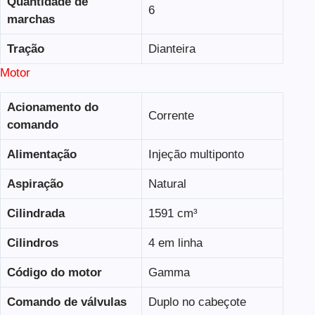
Quantidade de
6
marchas
Tração
Dianteira
Motor
Acionamento do
Corrente
comando
Alimentação
Injeção multiponto
Aspiração
Natural
Cilindrada
1591 cm³
Cilindros
4 em linha
Código do motor
Gamma
Comando de válvulas
Duplo no cabeçote