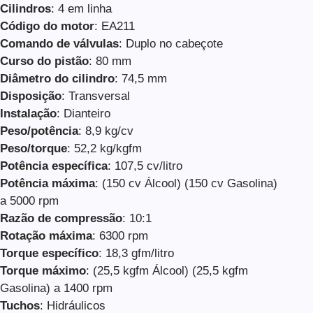
Cilindros
: 4 em linha
Código do motor
: EA211
Comando de válvulas
: Duplo no cabeçote
Curso do pistão
: 80 mm
Diâmetro do cilindro
: 74,5 mm
Disposição
: Transversal
Instalação
: Dianteiro
Peso/potência
: 8,9 kg/cv
Peso/torque
: 52,2 kg/kgfm
Potência específica
: 107,5 cv/litro
Potência máxima
: (150 cv Álcool) (150 cv Gasolina)
a 5000 rpm
Razão de compressão
: 10:1
Rotação máxima
: 6300 rpm
Torque específico
: 18,3 gfm/litro
Torque máximo
: (25,5 kgfm Álcool) (25,5 kgfm
Gasolina) a 1400 rpm
Tuchos
: Hidráulicos