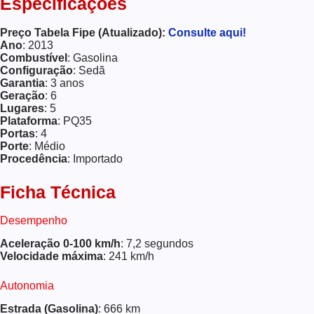
Especificações
Preço Tabela Fipe (Atualizado):
Consulte aqui!
Ano
: 2013
Combustível
: Gasolina
Configuração
: Sedã
Garantia
: 3 anos
Geração
: 6
Lugares
: 5
Plataforma
: PQ35
Portas
: 4
Porte
: Médio
Procedência
: Importado
Ficha Técnica
Desempenho
Aceleração 0-100 km/h
: 7,2 segundos
Velocidade máxima
: 241 km/h
Autonomia
Estrada (Gasolina)
: 666 km