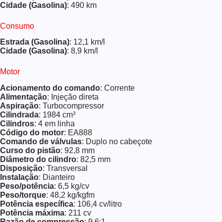
Cidade (Gasolina)
: 490 km
Consumo
Estrada (Gasolina)
: 12,1 km/l
Cidade (Gasolina)
: 8,9 km/l
Motor
Acionamento do comando
: Corrente
Alimentação
: Injeção direta
Aspiração
: Turbocompressor
Cilindrada
: 1984 cm³
Cilindros
: 4 em linha
Código do motor
: EA888
Comando de válvulas
: Duplo no cabeçote
Curso do pistão
: 92,8 mm
Diâmetro do cilindro
: 82,5 mm
Disposição
: Transversal
Instalação
: Dianteiro
Peso/potência
: 6,5 kg/cv
Peso/torque
: 48,2 kg/kgfm
Potência específica
: 106,4 cv/litro
Potência máxima
: 211 cv
Razão de compressão
: 9,6:1