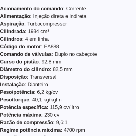
Acionamento do comando
: Corrente
Alimentação
: Injeção direta e indireta
Aspiração
: Turbocompressor
Cilindrada
: 1984 cm³
Cilindros
: 4 em linha
Código do motor
: EA888
Comando de válvulas
: Duplo no cabeçote
Curso do pistão
: 92,8 mm
Diâmetro do cilindro
: 82,5 mm
Disposição
: Transversal
Instalação
: Dianteiro
Peso/potência
: 6,2 kg/cv
Peso/torque
: 40,1 kg/kgfm
Potência específica
: 115,9 cv/litro
Potência máxima
: 230 cv
Razão de compressão
: 9,6:1
Regime potência máxima
: 4700 rpm