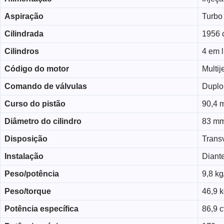
Aspiração
Turbo
Cilindrada
1956 
Cilindros
4 em 
Código do motor
Multije
Comando de válvulas
Duplo
Curso do pistão
90,4 
Diâmetro do cilindro
83 m
Disposição
Trans
Instalação
Diante
Peso/potência
9,8 kg
Peso/torque
46,9 
Potência específica
86,9 cv