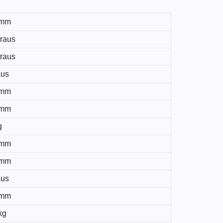
 mm
graus
graus
aus
 mm
 mm
g
 mm
 mm
aus
 mm
kg