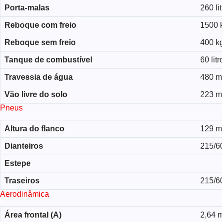
Porta-malas
260 li
Reboque com freio
1500 
Reboque sem freio
400 k
Tanque de combustível
60 litr
Travessia de água
480 
Vão livre do solo
223 
Pneus
Altura do flanco
129 
Dianteiros
215/6
Estepe
Traseiros
215/6
Aerodinâmica
Área frontal (A)
2,64 