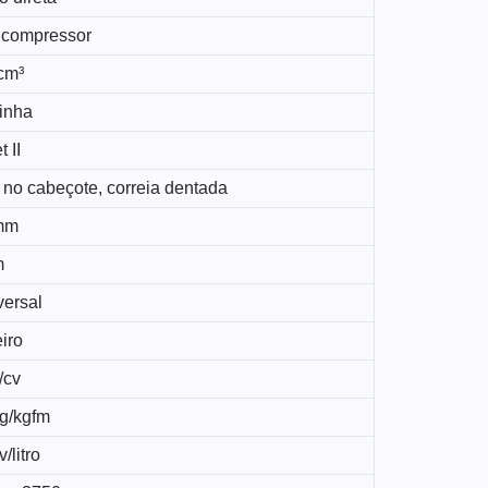
 compressor
cm³
linha
t II
 no cabeçote, correia dentada
mm
m
versal
iro
/cv
kg/kgfm
/litro