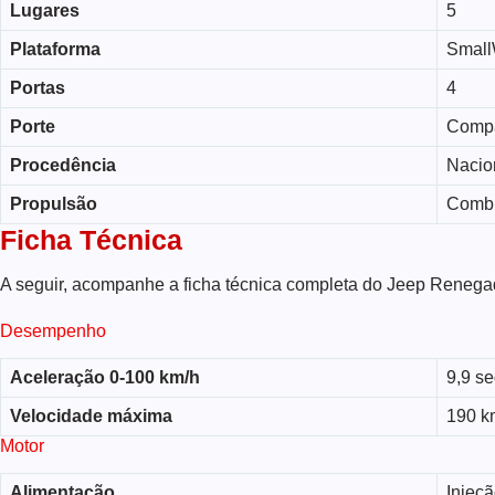
Lugares
5
Plataforma
Small
Portas
4
Porte
Comp
Procedência
Nacio
Propulsão
Comb
Ficha Técnica
A seguir, acompanhe a ficha técnica completa do Jeep Renega
Desempenho
Aceleração 0-100 km/h
9,9 s
Velocidade máxima
190 k
Motor
Alimentação
Injeçã