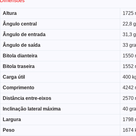
Dimensões
Altura
1725
Ângulo central
22,8 
Ângulo de entrada
31,3 
Ângulo de saída
33 gr
Bitola dianteira
1550
Bitola traseira
1552
Carga útil
400 k
Comprimento
4242
Distância entre-eixos
2570
Inclinação lateral máxima
40 gr
Largura
1798
Peso
1674 