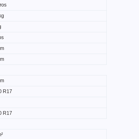
tros
kg
g
os
mm
mm
mm
0 R17
0 R17
m²