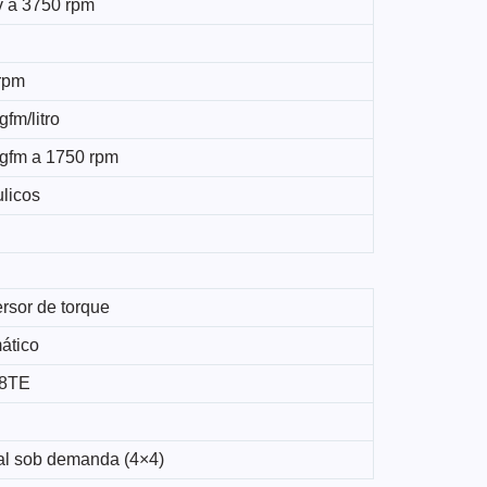
v a 3750 rpm
rpm
gfm/litro
kgfm a 1750 rpm
ulicos
rsor de torque
ático
48TE
ral sob demanda (4×4)