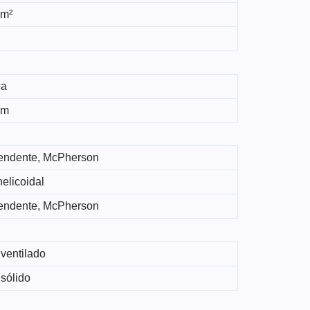
 m²
ca
 m
endente, McPherson
elicoidal
endente, McPherson
ventilado
sólido