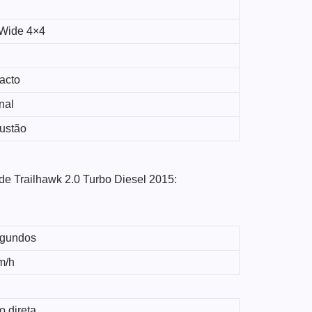
Wide 4×4
acto
nal
ustão
de Trailhawk 2.0 Turbo Diesel 2015:
egundos
m/h
o direta