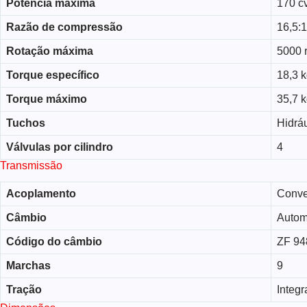
Potência máxima
170 c
Razão de compressão
16,5:1
Rotação máxima
5000 
Torque específico
18,3 k
Torque máximo
35,7 
Tuchos
Hidrá
Válvulas por cilindro
4
Transmissão
Acoplamento
Conve
Câmbio
Autom
Código do câmbio
ZF 9
Marchas
9
Tração
Integ