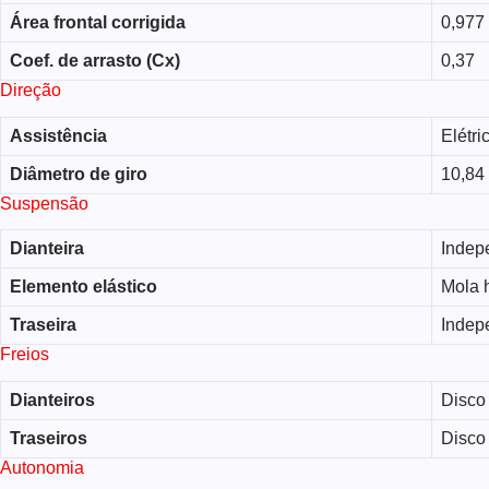
Área frontal corrigida
0,977
Coef. de arrasto (Cx)
0,37
Direção
Assistência
Elétri
Diâmetro de giro
10,84
Suspensão
Dianteira
Indep
Elemento elástico
Mola h
Traseira
Indep
Freios
Dianteiros
Disco 
Traseiros
Disco 
Autonomia