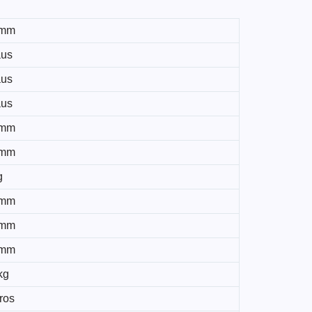
 mm
aus
aus
aus
 mm
 mm
g
 mm
 mm
 mm
kg
tros