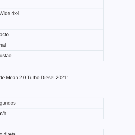
Wide 4×4
acto
nal
ustão
de Moab 2.0 Turbo Diesel 2021:
egundos
m/h
o direta