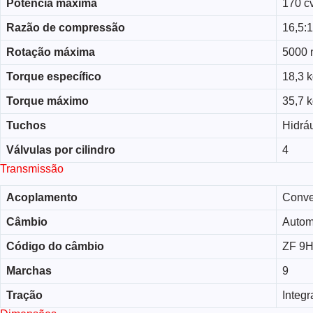
Potência máxima
170 c
Razão de compressão
16,5:1
Rotação máxima
5000 
Torque específico
18,3 k
Torque máximo
35,7 
Tuchos
Hidrá
Válvulas por cilindro
4
Transmissão
Acoplamento
Conve
Câmbio
Autom
Código do câmbio
ZF 9
Marchas
9
Tração
Integ