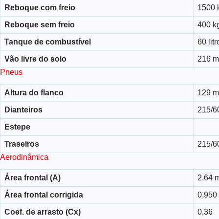
Reboque com freio
1500 
Reboque sem freio
400 k
Tanque de combustível
60 litr
Vão livre do solo
216 
Pneus
Altura do flanco
129 
Dianteiros
215/6
Estepe
Traseiros
215/6
Aerodinâmica
Área frontal (A)
2,64 
Área frontal corrigida
0,950
Coef. de arrasto (Cx)
0,36