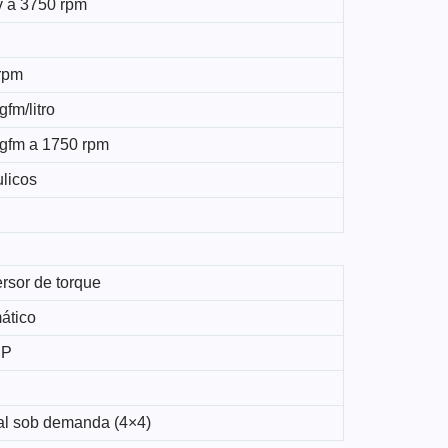
v a 3750 rpm
rpm
gfm/litro
kgfm a 1750 rpm
ulicos
rsor de torque
ático
HP
ral sob demanda (4×4)