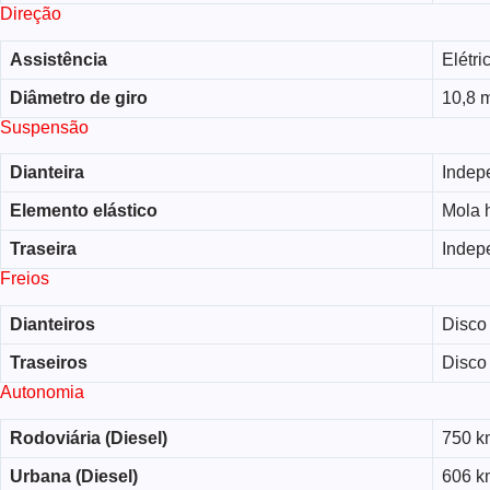
Direção
Assistência
Elétri
Diâmetro de giro
10,8 
Suspensão
Dianteira
Indep
Elemento elástico
Mola h
Traseira
Indep
Freios
Dianteiros
Disco 
Traseiros
Disco 
Autonomia
Rodoviária (Diesel)
750 k
Urbana (Diesel)
606 k