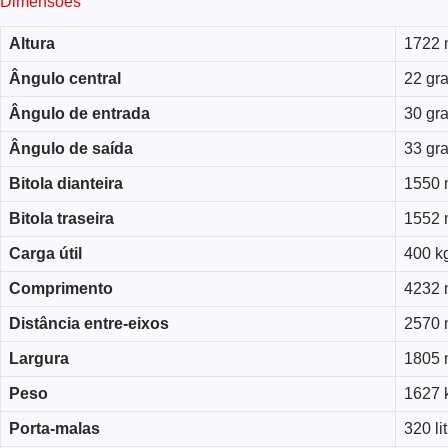
Dimensões
Altura
1722
Ângulo central
22 gr
Ângulo de entrada
30 gr
Ângulo de saída
33 gr
Bitola dianteira
1550
Bitola traseira
1552
Carga útil
400 k
Comprimento
4232
Distância entre-eixos
2570
Largura
1805
Peso
1627 
Porta-malas
320 li