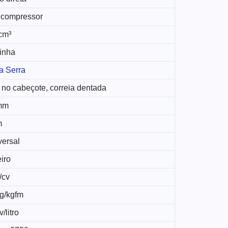
 compressor
cm³
linha
a Serra
 no cabeçote, correia dentada
mm
m
versal
iro
/cv
kg/kgfm
/litro