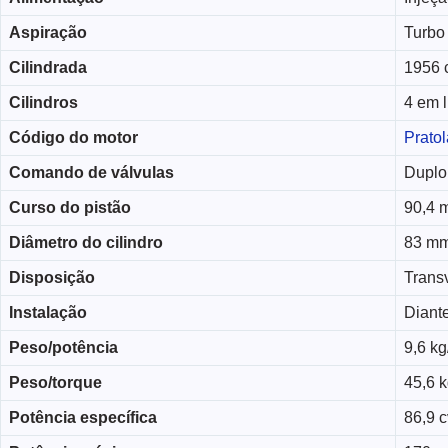
Aspiração
Turbo
Cilindrada
1956 
Cilindros
4 em 
Código do motor
Pratol
Comando de válvulas
Duplo
Curso do pistão
90,4 
Diâmetro do cilindro
83 m
Disposição
Trans
Instalação
Diante
Peso/potência
9,6 kg
Peso/torque
45,6 
Potência específica
86,9 cv