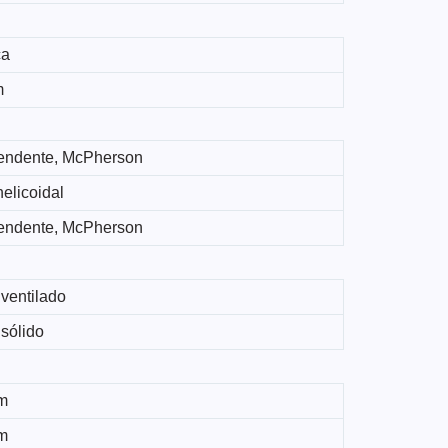
ca
m
endente, McPherson
elicoidal
endente, McPherson
ventilado
sólido
m
m