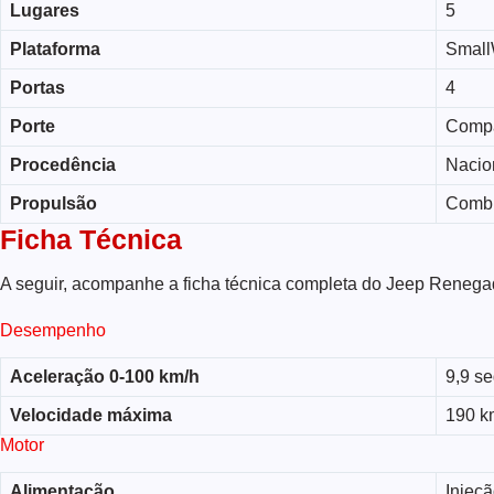
Lugares
5
Plataforma
Small
Portas
4
Porte
Comp
Procedência
Nacio
Propulsão
Comb
Ficha Técnica
A seguir, acompanhe a ficha técnica completa do Jeep Renega
Desempenho
Aceleração 0-100 km/h
9,9 s
Velocidade máxima
190 k
Motor
Alimentação
Injeçã