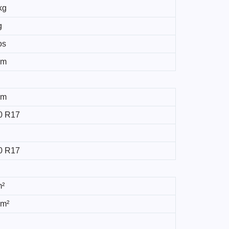
kg
g
os
mm
mm
0 R17
0 R17
m²
 m²