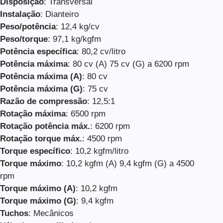
Disposição
: Transversal
Instalação
: Dianteiro
Peso/potência
: 12,4 kg/cv
Peso/torque
: 97,1 kg/kgfm
Potência específica
: 80,2 cv/litro
Potência máxima
: 80 cv (A) 75 cv (G) a 6200 rpm
Potência máxima (A)
: 80 cv
Potência máxima (G)
: 75 cv
Razão de compressão
: 12,5:1
Rotação máxima
: 6500 rpm
Rotação potência máx.
: 6200 rpm
Rotação torque máx.
: 4500 rpm
Torque específico
: 10,2 kgfm/litro
Torque máximo
: 10,2 kgfm (A) 9,4 kgfm (G) a 4500
rpm
Torque máximo (A)
: 10,2 kgfm
Torque máximo (G)
: 9,4 kgfm
Tuchos
: Mecânicos