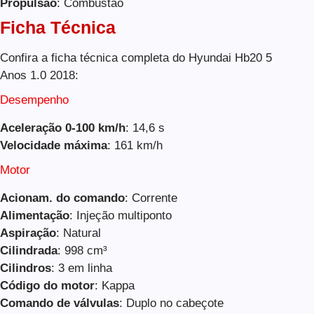
Propulsão
: Combustão
Ficha Técnica
Confira a ficha técnica completa do Hyundai Hb20 5
Anos 1.0 2018:
Desempenho
Aceleração 0-100 km/h
: 14,6 s
Velocidade máxima
: 161 km/h
Motor
Acionam. do comando
: Corrente
Alimentação
: Injeção multiponto
Aspiração
: Natural
Cilindrada
: 998 cm³
Cilindros
: 3 em linha
Código do motor
: Kappa
Comando de válvulas
: Duplo no cabeçote