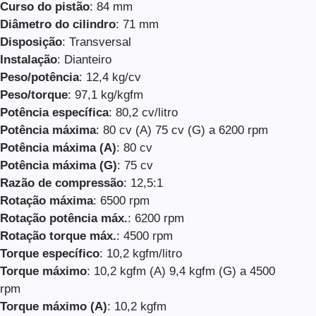
Curso do pistão
: 84 mm
Diâmetro do cilindro
: 71 mm
Disposição
: Transversal
Instalação
: Dianteiro
Peso/potência
: 12,4 kg/cv
Peso/torque
: 97,1 kg/kgfm
Potência específica
: 80,2 cv/litro
Potência máxima
: 80 cv (A) 75 cv (G) a 6200 rpm
Potência máxima (A)
: 80 cv
Potência máxima (G)
: 75 cv
Razão de compressão
: 12,5:1
Rotação máxima
: 6500 rpm
Rotação potência máx.
: 6200 rpm
Rotação torque máx.
: 4500 rpm
Torque específico
: 10,2 kgfm/litro
Torque máximo
: 10,2 kgfm (A) 9,4 kgfm (G) a 4500
rpm
Torque máximo (A)
: 10,2 kgfm