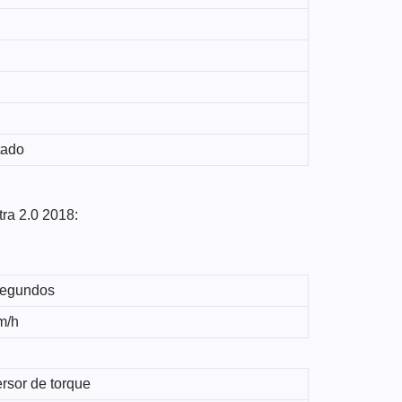
tado
ra 2.0 2018:
segundos
m/h
rsor de torque