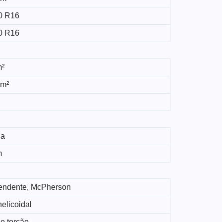
0 R16
0 R16
m²
 m²
ca
m
endente, McPherson
elicoidal
e torção