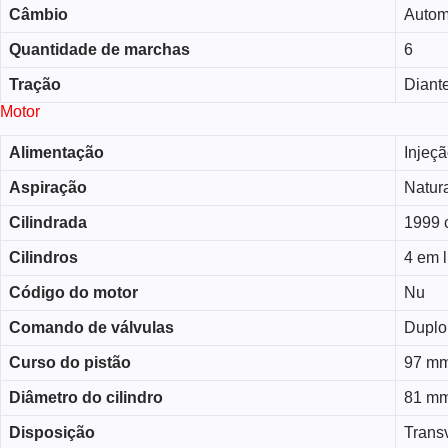
Câmbio
Autom
Quantidade de marchas
6
Tração
Diante
Motor
Alimentação
Injeçã
Aspiração
Natur
Cilindrada
1999 
Cilindros
4 em 
Código do motor
Nu
Comando de válvulas
Duplo
Curso do pistão
97 m
Diâmetro do cilindro
81 m
Disposição
Trans