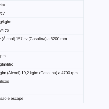
iro
/cv
kg/kgfm
/litro
 (Álcool) 157 cv (Gasolina) a 6200 rpm
rpm
gfm/litro
gfm (Álcool) 19,2 kgfm (Gasolina) a 4700 rpm
ulicos
são e escape