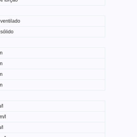
ventilado
sólido
m
m
m
m
/l
m/l
/l