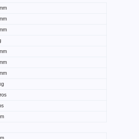
 mm
 mm
 mm
g
 mm
 mm
 mm
kg
tros
os
mm
mm