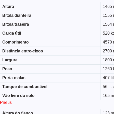
Altura
1465
Bitola dianteira
1555
Bitola traseira
1564
Carga útil
520 k
Comprimento
4570
Distância entre-eixos
2700
Largura
1800
Peso
1260 
Porta-malas
407 li
Tanque de combustível
56 litr
Vão livre do solo
165 
Pneus
Altura do flanco
123 