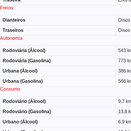
Freios
Dianteiros
Disco 
Traseiros
Disco 
Autonomia
Rodoviária (Álcool)
543 k
Rodoviária (Gasolina)
773 k
Urbana (Álcool)
386 k
Urbana (Gasolina)
566 k
Consumo
Rodoviário (Álcool)
9,7 km
Rodoviário (Gasolina)
13,8 k
Urbano (Álcool)
6,9 km