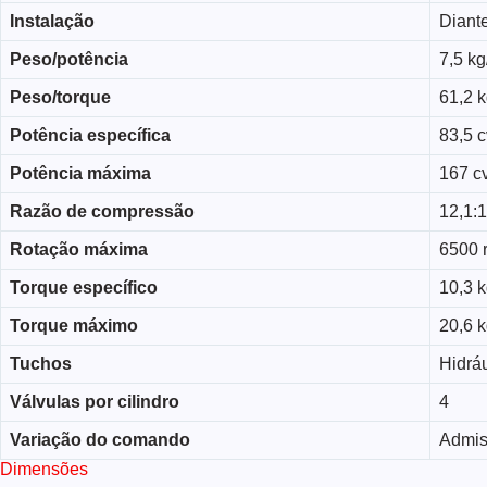
Instalação
Diante
Peso/potência
7,5 kg
Peso/torque
61,2 
Potência específica
83,5 cv
Potência máxima
167 cv
Razão de compressão
12,1:1
Rotação máxima
6500 
Torque específico
10,3 k
Torque máximo
20,6 k
Tuchos
Hidrá
Válvulas por cilindro
4
Variação do comando
Admis
Dimensões