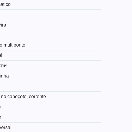
ático
ira
o multiponto
al
cm³
linha
 no cabeçote, corrente
m
m
versal