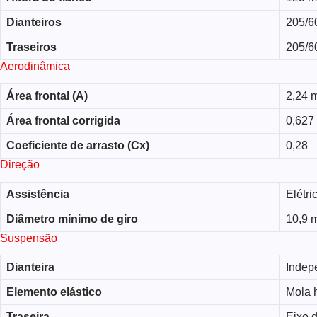
Dianteiros
205/6
Traseiros
205/6
Aerodinâmica
Área frontal (A)
2,24 
Área frontal corrigida
0,627
Coeficiente de arrasto (Cx)
0,28
Direção
Assistência
Elétri
Diâmetro mínimo de giro
10,9 
Suspensão
Dianteira
Indep
Elemento elástico
Mola h
Traseira
Eixo d