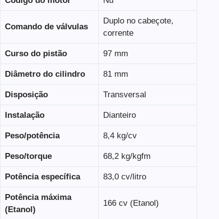
Código do motor
Nu
Duplo no cabeçote,
Comando de válvulas
corrente
Curso do pistão
97 mm
Diâmetro do cilindro
81 mm
Disposição
Transversal
Instalação
Dianteiro
Peso/potência
8,4 kg/cv
Peso/torque
68,2 kg/kgfm
Potência específica
83,0 cv/litro
Potência máxima
166 cv (Etanol)
(Etanol)