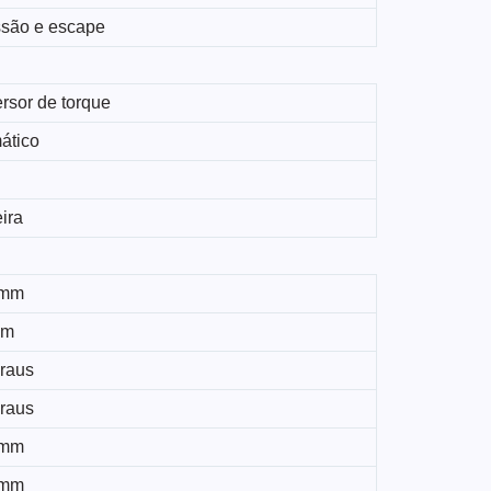
são e escape
rsor de torque
ático
ira
 mm
mm
graus
graus
 mm
 mm