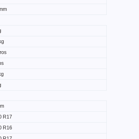
 mm
g
kg
tros
os
kg
g
mm
0 R17
0 R16
0 R17