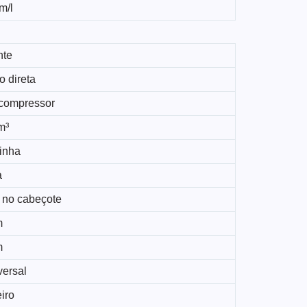
m/l
nte
o direta
compressor
m³
linha
a
 no cabeçote
m
m
versal
iro