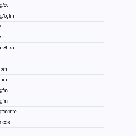
g/cv
kg/kgfm
v
v
cv/litro
rpm
rpm
kgfm
kgfm
gfm/litro
icos