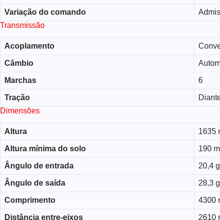
Variação do comando
Admis
Transmissão
Acoplamento
Conve
Câmbio
Autom
Marchas
6
Tração
Diante
Dimensões
Altura
1635
Altura mínima do solo
190 
Ângulo de entrada
20,4 
Ângulo de saída
28,3 
Comprimento
4300
Distância entre-eixos
2610