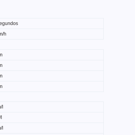
segundos
m/h
m
m
m
m
/l
l
/l