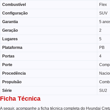
Combustível
Flex
Configuração
SUV
Garantia
5 ano
Geração
2
Lugares
5
Plataforma
PB
Portas
4
Porte
Comp
Procedência
Nacio
Propulsão
Comb
Série
SU2
Ficha Técnica
A seguir, acompanhe a ficha técnica completa do Hyundai Cret