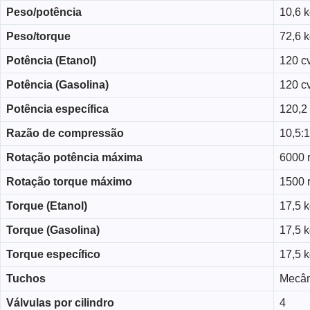
Peso/potência
10,6 k
Peso/torque
72,6 
Potência (Etanol)
120 c
Potência (Gasolina)
120 c
Potência específica
120,2 
Razão de compressão
10,5:1
Rotação potência máxima
6000 
Rotação torque máximo
1500 
Torque (Etanol)
17,5 
Torque (Gasolina)
17,5 
Torque específico
17,5 k
Tuchos
Mecân
Válvulas por cilindro
4