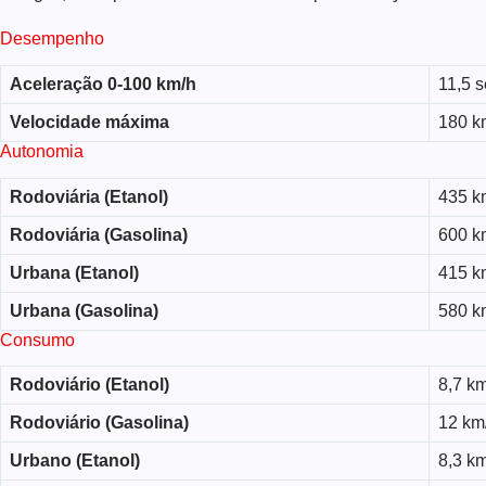
Desempenho
Aceleração 0-100 km/h
11,5 
Velocidade máxima
180 k
Autonomia
Rodoviária (Etanol)
435 k
Rodoviária (Gasolina)
600 k
Urbana (Etanol)
415 k
Urbana (Gasolina)
580 k
Consumo
Rodoviário (Etanol)
8,7 km
Rodoviário (Gasolina)
12 km/
Urbano (Etanol)
8,3 km