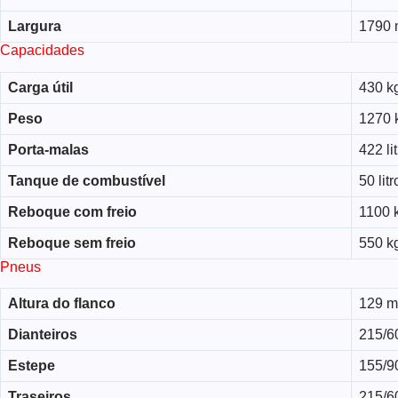
Largura
1790
Capacidades
Carga útil
430 k
Peso
1270 
Porta-malas
422 li
Tanque de combustível
50 litr
Reboque com freio
1100 
Reboque sem freio
550 k
Pneus
Altura do flanco
129 
Dianteiros
215/6
Estepe
155/9
Traseiros
215/6