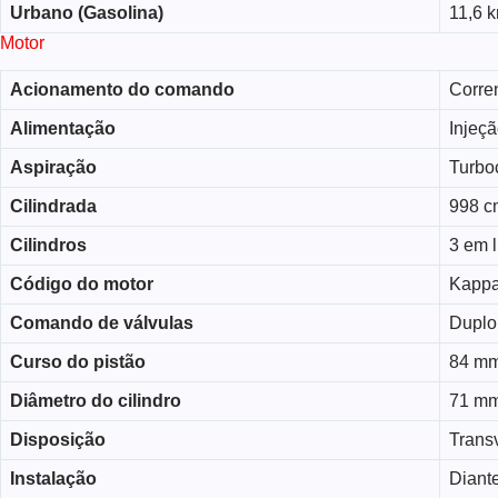
Urbano (Gasolina)
11,6 k
Motor
Acionamento do comando
Corre
Alimentação
Injeçã
Aspiração
Turbo
Cilindrada
998 c
Cilindros
3 em 
Código do motor
Kapp
Comando de válvulas
Duplo
Curso do pistão
84 m
Diâmetro do cilindro
71 m
Disposição
Trans
Instalação
Diante