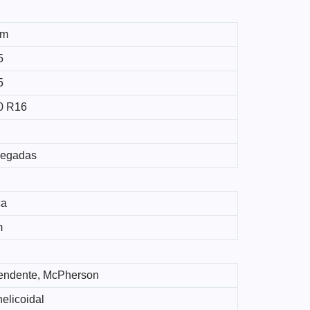
mm
5
5
0 R16
legadas
ca
m
endente, McPherson
elicoidal