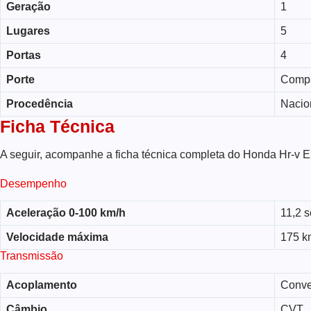
Geração
1
Lugares
5
Portas
4
Porte
Comp
Procedência
Nacio
Ficha Técnica
A seguir, acompanhe a ficha técnica completa do Honda Hr-v E
Desempenho
Aceleração 0-100 km/h
11,2 
Velocidade máxima
175 k
Transmissão
Acoplamento
Conve
Câmbio
CVT