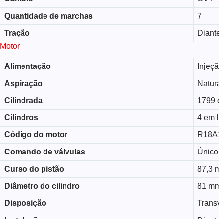
Quantidade de marchas
7
Tração
Diante
Motor
Alimentação
Injeçã
Aspiração
Natur
Cilindrada
1799 
Cilindros
4 em 
Código do motor
R18A
Comando de válvulas
Único
Curso do pistão
87,3 
Diâmetro do cilindro
81 m
Disposição
Trans