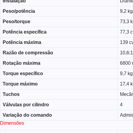
Instalação
Diante
Peso/potência
9,2 kg
Peso/torque
73,3 
Potência específica
77,3 cv
Potência máxima
139 cv
Razão de compressão
10,6:1
Rotação máxima
6800 
Torque específico
9,7 kg
Torque máximo
17,4 k
Tuchos
Mecân
Válvulas por cilindro
4
Variação do comando
Admi
Dimensões