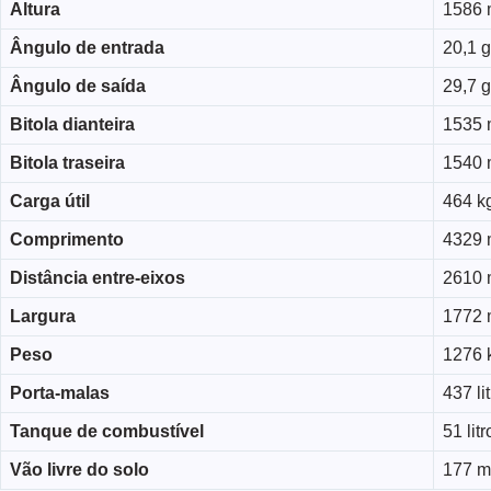
Altura
1586
Ângulo de entrada
20,1 
Ângulo de saída
29,7 
Bitola dianteira
1535
Bitola traseira
1540
Carga útil
464 k
Comprimento
4329
Distância entre-eixos
2610
Largura
1772
Peso
1276 
Porta-malas
437 li
Tanque de combustível
51 litr
Vão livre do solo
177 