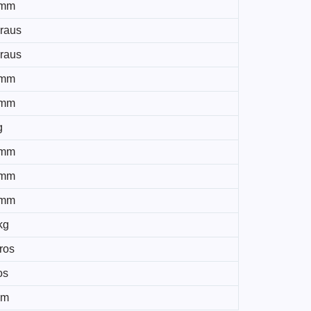
 mm
graus
graus
 mm
 mm
g
 mm
 mm
 mm
kg
tros
os
mm