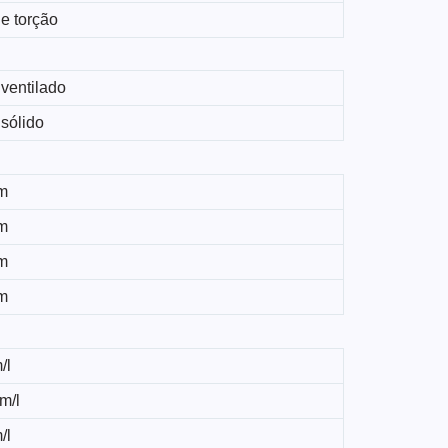
e torção
ventilado
sólido
m
m
m
m
/l
m/l
/l