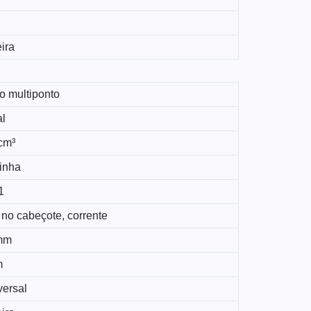
ira
o multiponto
al
cm³
linha
1
 no cabeçote, corrente
mm
m
versal