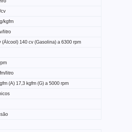
iro
/cv
kg/kgfm
/litro
 (Álcool) 140 cv (Gasolina) a 6300 rpm
rpm
fm/litro
gfm (A) 17,3 kgfm (G) a 5000 rpm
icos
ssão