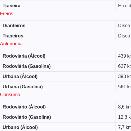
Traseira
Eixo d
Freios
Dianteiros
Disco 
Traseiros
Disco 
Autonomia
Rodoviária (Álcool)
439 k
Rodoviária (Gasolina)
627 k
Urbana (Álcool)
393 k
Urbana (Gasolina)
561 k
Consumo
Rodoviário (Álcool)
8,6 km
Rodoviário (Gasolina)
12,3 k
Urbano (Álcool)
7,7 km