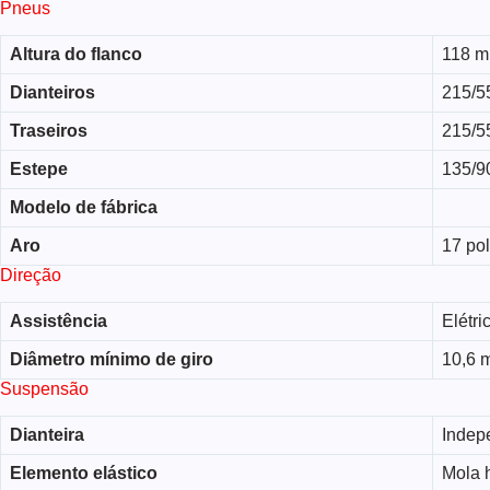
Pneus
Altura do flanco
118 
Dianteiros
215/5
Traseiros
215/5
Estepe
135/9
Modelo de fábrica
Aro
17 po
Direção
Assistência
Elétri
Diâmetro mínimo de giro
10,6 
Suspensão
Dianteira
Indep
Elemento elástico
Mola h