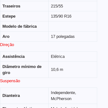
Traseiros
215/55
Estepe
135/90 R16
Modelo de fábrica
Aro
17 polegadas
Direção
Assistência
Elétrica
Diâmetro mínimo de
10,6 m
giro
Suspensão
Independente,
Dianteira
McPherson