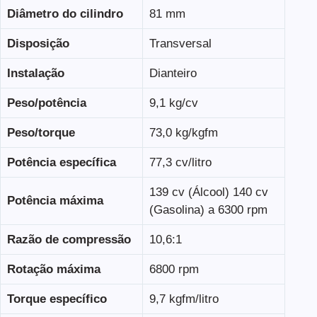
Diâmetro do cilindro
81 mm
Disposição
Transversal
Instalação
Dianteiro
Peso/potência
9,1 kg/cv
Peso/torque
73,0 kg/kgfm
Potência específica
77,3 cv/litro
139 cv (Álcool) 140 cv
Potência máxima
(Gasolina) a 6300 rpm
Razão de compressão
10,6:1
Rotação máxima
6800 rpm
Torque específico
9,7 kgfm/litro