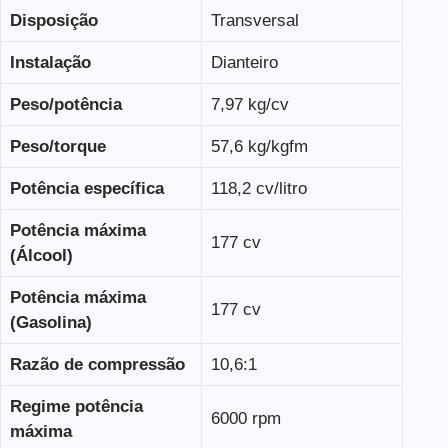
Disposição
Transversal
Instalação
Dianteiro
Peso/potência
7,97 kg/cv
Peso/torque
57,6 kg/kgfm
Potência específica
118,2 cv/litro
Potência máxima
177 cv
(Álcool)
Potência máxima
177 cv
(Gasolina)
Razão de compressão
10,6:1
Regime potência
6000 rpm
máxima