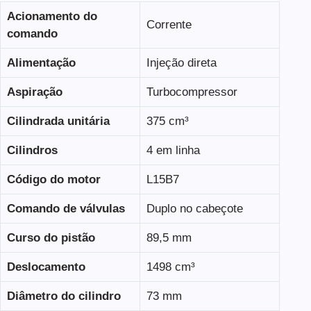
Acionamento do
Corrente
comando
Alimentação
Injeção direta
Aspiração
Turbocompressor
Cilindrada unitária
375 cm³
Cilindros
4 em linha
Código do motor
L15B7
Comando de válvulas
Duplo no cabeçote
Curso do pistão
89,5 mm
Deslocamento
1498 cm³
Diâmetro do cilindro
73 mm