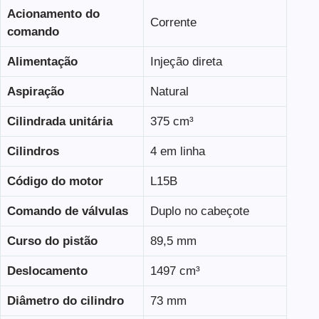
Acionamento do
Corrente
comando
Alimentação
Injeção direta
Aspiração
Natural
Cilindrada unitária
375 cm³
Cilindros
4 em linha
Código do motor
L15B
Comando de válvulas
Duplo no cabeçote
Curso do pistão
89,5 mm
Deslocamento
1497 cm³
Diâmetro do cilindro
73 mm