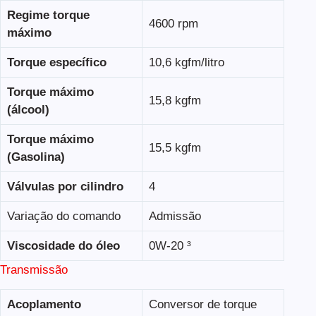
Regime torque
4600 rpm
máximo
Torque específico
10,6 kgfm/litro
Torque máximo
15,8 kgfm
(álcool)
Torque máximo
15,5 kgfm
(Gasolina)
Válvulas por cilindro
4
Variação do comando
Admissão
Viscosidade do óleo
0W-20 ³
Transmissão
Acoplamento
Conversor de torque