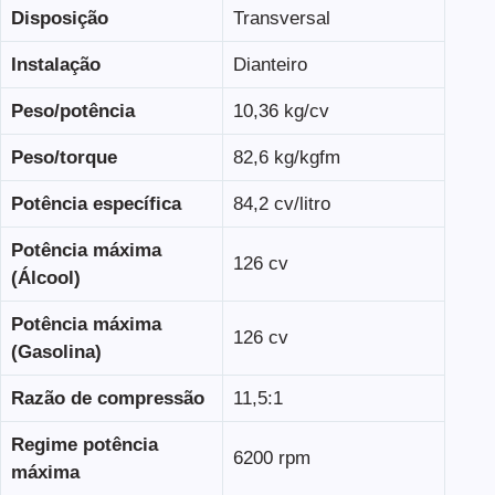
Disposição
Transversal
Instalação
Dianteiro
Peso/potência
10,36 kg/cv
Peso/torque
82,6 kg/kgfm
Potência específica
84,2 cv/litro
Potência máxima
126 cv
(Álcool)
Potência máxima
126 cv
(Gasolina)
Razão de compressão
11,5:1
Regime potência
6200 rpm
máxima