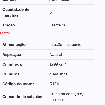
Quantidade de
5
marchas
Tração
Dianteira
Motor
Alimentação
Injeção multiponto
Aspiração
Natural
Cilindrada
1799 cm³
Cilindros
4 em linha
Código do motor
R18A1
Único no cabeçote,
Comando de válvulas
corrente