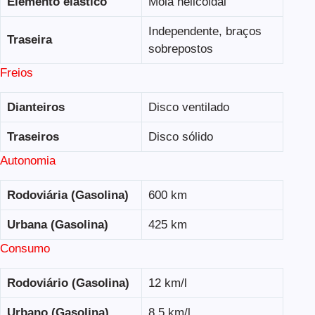
Elemento elástico
Mola helicoidal
Independente, braços
Traseira
sobrepostos
Freios
Dianteiros
Disco ventilado
Traseiros
Disco sólido
Autonomia
Rodoviária (Gasolina)
600 km
Urbana (Gasolina)
425 km
Consumo
Rodoviário (Gasolina)
12 km/l
Urbano (Gasolina)
8,5 km/l