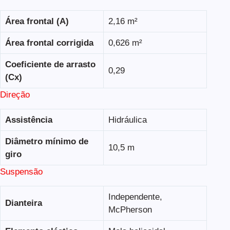
Área frontal (A)
2,16 m²
Área frontal corrigida
0,626 m²
Coeficiente de arrasto
0,29
(Cx)
Direção
Assistência
Hidráulica
Diâmetro mínimo de
10,5 m
giro
Suspensão
Independente,
Dianteira
McPherson