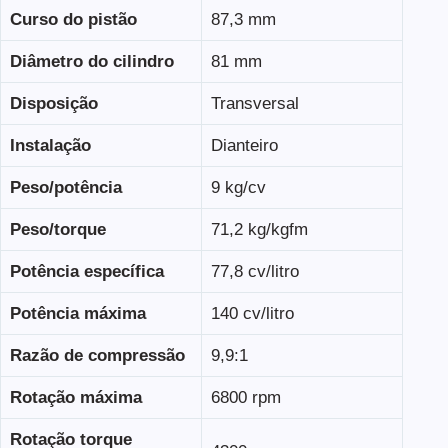
Curso do pistão
87,3 mm
Diâmetro do cilindro
81 mm
Disposição
Transversal
Instalação
Dianteiro
Peso/potência
9 kg/cv
Peso/torque
71,2 kg/kgfm
Potência específica
77,8 cv/litro
Potência máxima
140 cv/litro
Razão de compressão
9,9:1
Rotação máxima
6800 rpm
Rotação torque