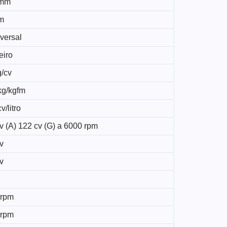
 mm
m
versal
eiro
g/cv
kg/kgfm
v/litro
v (A) 122 cv (G) a 6000 rpm
v
v
 rpm
 rpm