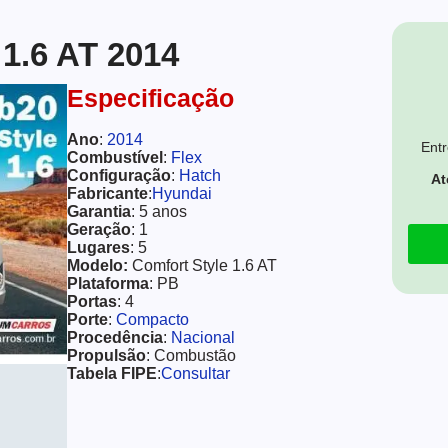
1.6 AT 2014
Especificação
Ano
:
2014
Entr
Combustível
:
Flex
Configuração
:
Hatch
At
Fabricante
:
Hyundai
Garantia
: 5 anos
Geração
: 1
Lugares
: 5
Modelo:
Comfort Style 1.6 AT
Plataforma
: PB
Portas
: 4
Porte
:
Compacto
Procedência
:
Nacional
Propulsão
: Combustão
Tabela FIPE
:
Consultar