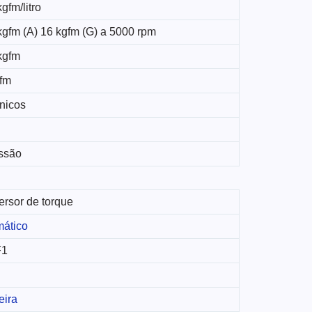
gfm/litro
kgfm (A) 16 kgfm (G) a 5000 rpm
kgfm
fm
nicos
ssão
rsor de torque
ático
F1
eira