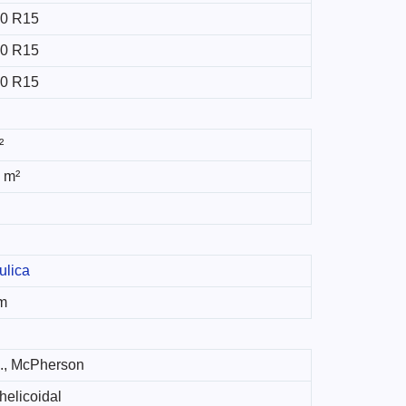
0 R15
0 R15
0 R15
²
 m²
ulica
m
., McPherson
helicoidal