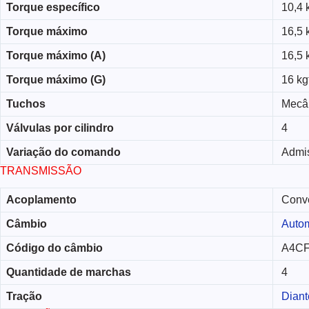
Torque específico
10,4 k
Torque máximo
16,5 
Torque máximo (A)
16,5 
Torque máximo (G)
16 kg
Tuchos
Mecâ
Válvulas por cilindro
4
Variação do comando
Admi
TRANSMISSÃO
Acoplamento
Conve
Câmbio
Autom
Código do câmbio
A4C
Quantidade de marchas
4
Tração
Diant