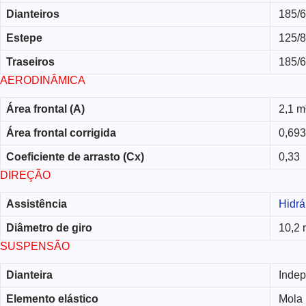
Dianteiros
185/6
Estepe
125/8
Traseiros
185/6
AERODINÂMICA
Área frontal (A)
2,1 m
Área frontal corrigida
0,693
Coeficiente de arrasto (Cx)
0,33
DIREÇÃO
Assistência
Hidrá
Diâmetro de giro
10,2 
SUSPENSÃO
Dianteira
Indep
Elemento elástico
Mola 