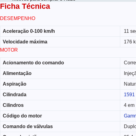
Ficha Técnica
DESEMPENHO
Aceleração 0-100 km/h
11 se
Velocidade máxima
176 k
MOTOR
Acionamento do comando
Corre
Alimentação
Injeç
Aspiração
Natur
Cilindrada
1591
Cilindros
4 em 
Código do motor
Gam
Comando de válvulas
Duplo