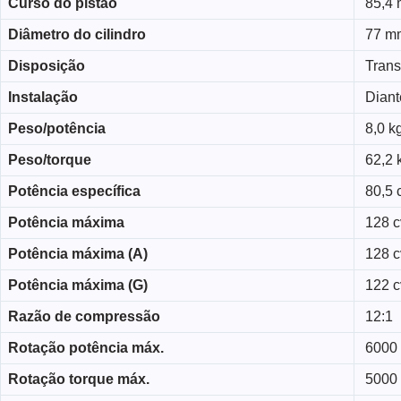
Curso do pistão
85,4
Diâmetro do cilindro
77 m
Disposição
Trans
Instalação
Diant
Peso/potência
8,0 k
Peso/torque
62,2 
Potência específica
80,5 c
Potência máxima
128 c
Potência máxima (A)
128 c
Potência máxima (G)
122 c
Razão de compressão
12:1
Rotação potência máx.
6000
Rotação torque máx.
5000