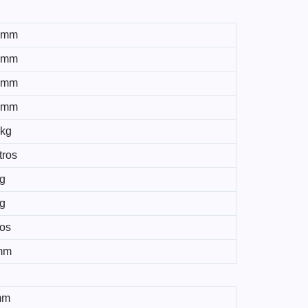
 mm
 mm
 mm
 mm
kg
tros
g
g
ros
mm
mm