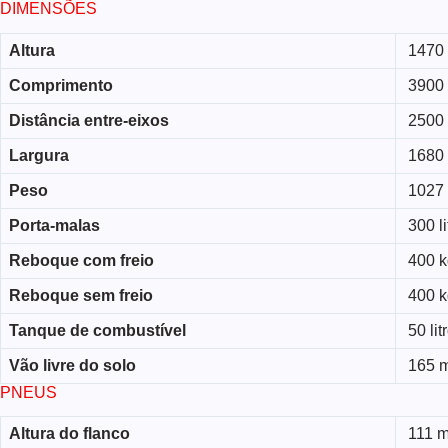
DIMENSÕES
Altura
1470
Comprimento
3900
Distância entre-eixos
2500
Largura
1680
Peso
1027 
Porta-malas
300 li
Reboque com freio
400 k
Reboque sem freio
400 k
Tanque de combustível
50 lit
Vão livre do solo
165 
PNEUS
Altura do flanco
111 