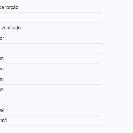
de torção
 ventilado
or
km
km
km
km
m/l
km/l
l