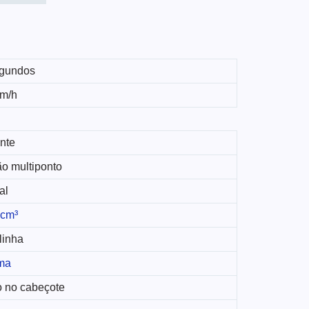
gundos
m/h
nte
ão multiponto
al
 cm³
linha
ma
 no cabeçote