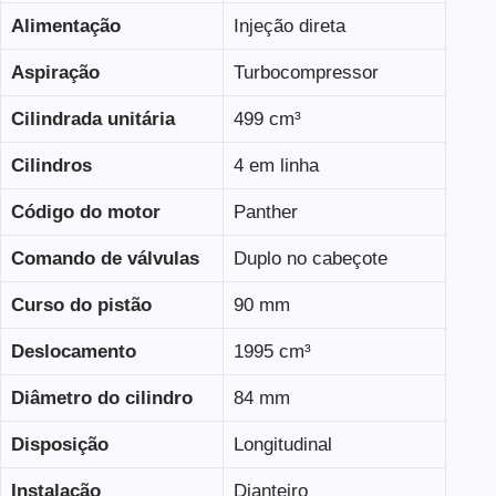
Alimentação
Injeção direta
Aspiração
Turbocompressor
Cilindrada unitária
499 cm³
Cilindros
4 em linha
Código do motor
Panther
Comando de válvulas
Duplo no cabeçote
Curso do pistão
90 mm
Deslocamento
1995 cm³
Diâmetro do cilindro
84 mm
Disposição
Longitudinal
Instalação
Dianteiro