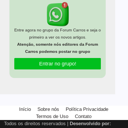
Entre agora no grupo da Forum Carros e seja o
primeiro a ver os novos artigos.
Atenção, somente nós editores da Forum
Carros podemos postar no grupo
Entrar no grupo!
Estamos usando cookies para oferecer a você a melhor
experiência em nosso site.
Início
Sobre nós
Política Privacidade
Você pode saber mais sobre quais cookies estamos usando
Termos de Uso
Contato
ou desativá-los em
configurações
.
Todos os direitos reservados |
Desenvolvido por:
Close GDPR Cooki
Aceitar
Rejeitar
Configurar