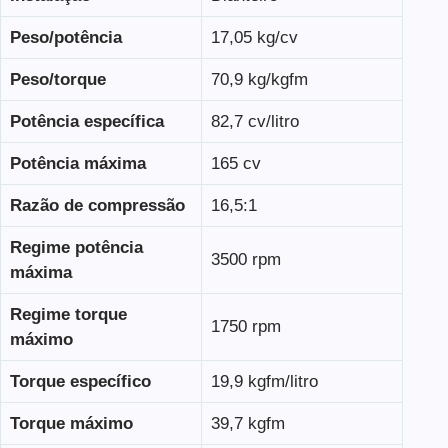
Peso/potência
17,05 kg/cv
Peso/torque
70,9 kg/kgfm
Potência específica
82,7 cv/litro
Potência máxima
165 cv
Razão de compressão
16,5:1
Regime potência
3500 rpm
máxima
Regime torque
1750 rpm
máximo
Torque específico
19,9 kgfm/litro
Torque máximo
39,7 kgfm