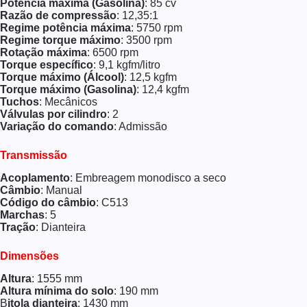
Potência máxima (Gasolina)
: 85 cv
Razão de compressão
: 12,35:1
Regime potência máxima
: 5750 rpm
Regime torque máximo
: 3500 rpm
Rotação máxima
: 6500 rpm
Torque específico
: 9,1 kgfm/litro
Torque máximo (Álcool)
: 12,5 kgfm
Torque máximo (Gasolina)
: 12,4 kgfm
Tuchos
: Mecânicos
Válvulas por cilindro
: 2
Variação do comando
: Admissão
Transmissão
Acoplamento
: Embreagem monodisco a seco
Câmbio
: Manual
Código do câmbio
: C513
Marchas
: 5
Tração
: Dianteira
Dimensões
Altura
: 1555 mm
Altura mínima do solo
: 190 mm
B
itola dianteira
: 1430 mm