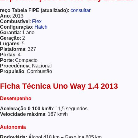
reço Tabela FIPE (atualizado):
consultar
Ano
: 2013
Combustível
:
Flex
Configuração
:
Hatch
Garantia
: 1 ano
Geração
: 2
Lugares
: 5
Plataforma
: 327
Portas
: 4
Porte
: Compacto
Procedência
: Nacional
Propulsão
: Combustão
Ficha Técnica Uno Way 1.4 2013
Desempenho
Aceleração 0-100 km/h
: 11,5 segundos
Velocidade máxima
: 167 km/h
Autonomia
Rodoviária:
Álcool 418 km – Gasolina 605 km