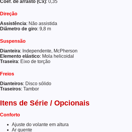
Coef. de arrasto (Cx)
: 0,35
Direção
Assistência
: Não assistida
Diâmetro de giro
: 9,8 m
Suspensão
Dianteira
: Independente, McPherson
Elemento elástico
: Mola helicoidal
Traseira
: Eixo de torção
Freios
Dianteiros
: Disco sólido
Traseiros
: Tambor
Itens de Série / Opcionais
Conforto
Ajuste do volante em altura
Ar quente