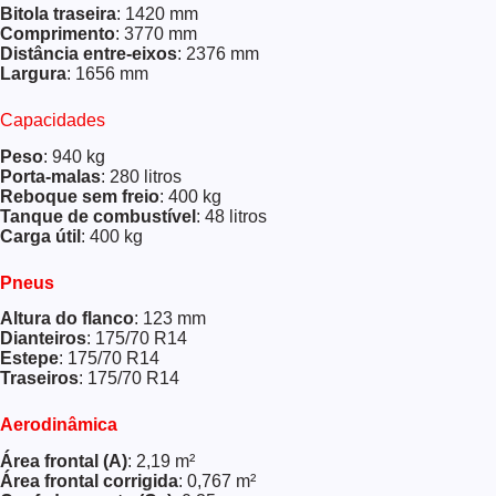
Bitola traseira
: 1420 mm
Comprimento
: 3770 mm
Distância entre-eixos
: 2376 mm
Largura
: 1656 mm
Capacidades
Peso
: 940 kg
Porta-malas
: 280 litros
Reboque sem freio
: 400 kg
Tanque de combustível
: 48 litros
Carga útil
: 400 kg
Pneus
Altura do flanco
: 123 mm
Dianteiros
: 175/70 R14
Estepe
: 175/70 R14
Traseiros
: 175/70 R14
Aerodinâmica
Área frontal (A)
: 2,19 m²
Área frontal corrigida
: 0,767 m²