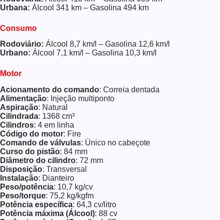
Urbana:
Álcool 341 km – Gasolina 494 km
Consumo
Rodoviário:
Álcool 8,7 km/l – Gasolina 12,6 km/l
Urbano:
Álcool 7,1 km/l – Gasolina 10,3 km/l
Motor
Acionamento do comando
: Correia dentada
Alimentação
: Injeção multiponto
Aspiração
: Natural
Cilindrada
: 1368 cm³
Cilindros
: 4 em linha
Código do motor
: Fire
Comando de válvulas
: Único no cabeçote
Curso do pistão
: 84 mm
Diâmetro do cilindro
: 72 mm
Disposição
: Transversal
Instalação
: Dianteiro
Peso/potência
: 10,7 kg/cv
Peso/torque
: 75,2 kg/kgfm
Potência específica
: 64,3 cv/litro
Potência máxima (Álcool)
: 88 cv