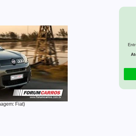
Entr
At
magem: Fiat)