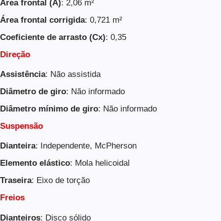
Área frontal (A)
: 2,06 m²
Área frontal corrigida
: 0,721 m²
Coeficiente de arrasto (Cx)
: 0,35
Direção
Assistência
: Não assistida
Diâmetro de giro
: Não informado
Diâmetro mínimo de giro
: Não informado
Suspensão
Dianteira
: Independente, McPherson
Elemento elástico
: Mola helicoidal
Traseira
: Eixo de torção
Freios
Dianteiros
: Disco sólido