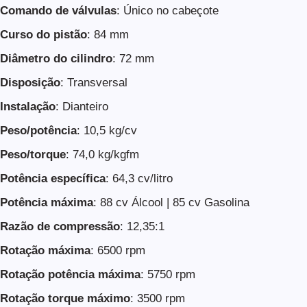
Comando de válvulas
: Único no cabeçote
Curso do pistão
: 84 mm
Diâmetro do cilindro
: 72 mm
Disposição
: Transversal
Instalação
: Dianteiro
Peso/potência
: 10,5 kg/cv
Peso/torque
: 74,0 kg/kgfm
Potência específica
: 64,3 cv/litro
Potência máxima
: 88 cv Álcool | 85 cv Gasolina
Razão de compressão
: 12,35:1
Rotação máxima
: 6500 rpm
Rotação potência máxima
: 5750 rpm
Rotação torque máximo
: 3500 rpm