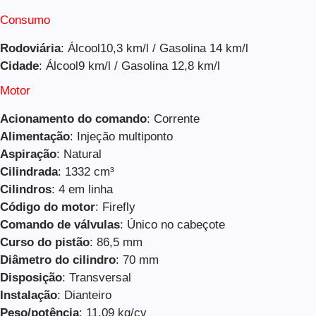
Consumo
Rodoviária
: Álcool10,3 km/l / Gasolina 14 km/l
Cidade
: Álcool9 km/l / Gasolina 12,8 km/l
Motor
Acionamento do comando
: Corrente
Alimentação
: Injeção multiponto
Aspiração
: Natural
Cilindrada
: 1332 cm³
Cilindros
: 4 em linha
Código do motor
: Firefly
Comando de válvulas
: Único no cabeçote
Curso do pistão
: 86,5 mm
Diâmetro do cilindro
: 70 mm
Disposição
: Transversal
Instalação
: Dianteiro
Peso/potência
: 11,09 kg/cv