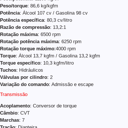
Peso/torque
: 86,6 kg/kgfm
Potência
: Álcool 107 cv / Gasolina 98 cv
Potência específica
: 80,3 cv/litro
Razão de compressão
: 13,2:1
Rotação máxima
: 6500 rpm
Rotação potência máxima
: 6250 rpm
Rotação torque máximo
:4000 rpm
Torque
: Álcool 13,7 kgfm / Gasolina 13,2 kgfm
Torque específico
: 10,3 kgfm/litro
Tuchos
: Hidráulicos
Válvulas por cilindro
: 2
Variação do comando
: Admissão e escape
Transmissão
Acoplamento
: Conversor de torque
Câmbio
: CVT
Marchas
: 7
Tração
: Dianteira