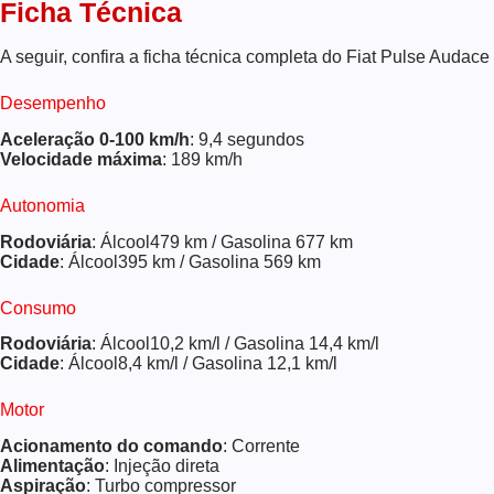
Ficha Técnica
A seguir, confira a ficha técnica completa do Fiat Pulse Audace
Desempenho
Aceleração 0-100 km/h
: 9,4 segundos
Velocidade máxima
: 189 km/h
Autonomia
Rodoviária
: Álcool479 km / Gasolina 677 km
Cidade
: Álcool395 km / Gasolina 569 km
Consumo
Rodoviária
: Álcool10,2 km/l / Gasolina 14,4 km/l
Cidade
: Álcool8,4 km/l / Gasolina 12,1 km/l
Motor
Acionamento do comando
: Corrente
Alimentação
: Injeção direta
Aspiração
: Turbo compressor