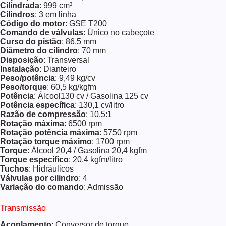
Cilindrada
: 999 cm³
Cilindros
: 3 em linha
Código do motor
: GSE T200
Comando de válvulas
: Único no cabeçote
Curso do pistão
: 86,5 mm
Diâmetro do cilindro
: 70 mm
Disposição
: Transversal
Instalação
: Dianteiro
Peso/potência
: 9,49 kg/cv
Peso/torque
: 60,5 kg/kgfm
Potência
: Álcool130 cv / Gasolina 125 cv
Potência específica
: 130,1 cv/litro
Razão de compressão
: 10,5:1
Rotação máxima
: 6500 rpm
Rotação potência máxima
: 5750 rpm
Rotação torque máximo
: 1700 rpm
Torque
: Álcool 20,4 / Gasolina 20,4 kgfm
Torque específico
: 20,4 kgfm/litro
Tuchos
: Hidráulicos
Válvulas por cilindro
: 4
Variação do comando
: Admissão
Transmissão
Acoplamento
: Conversor de torque