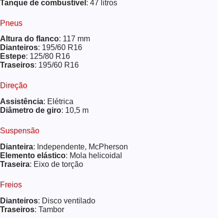
Tanque de combustível
: 47 litros
Pneus
Altura do flanco
: 117 mm
Dianteiros
: 195/60 R16
Estepe
: 125/80 R16
Traseiros
: 195/60 R16
Direção
Assistência
: Elétrica
Diâmetro de giro
: 10,5 m
Suspensão
Dianteira
: Independente, McPherson
Elemento elástico
: Mola helicoidal
Traseira
: Eixo de torção
Freios
Dianteiros
: Disco ventilado
Traseiros
: Tambor