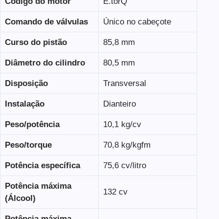
Código do motor
E.torQ
Comando de válvulas
Único no cabeçote
Curso do pistão
85,8 mm
Diâmetro do cilindro
80,5 mm
Disposição
Transversal
Instalação
Dianteiro
Peso/potência
10,1 kg/cv
Peso/torque
70,8 kg/kgfm
Potência específica
75,6 cv/litro
Potência máxima
132 cv
(Álcool)
Potência máxima