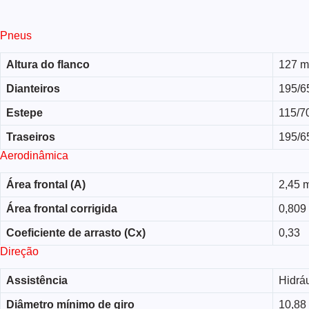
Pneus
Altura do flanco
127 
Dianteiros
195/6
Estepe
115/7
Traseiros
195/6
Aerodinâmica
Área frontal (A)
2,45 
Área frontal corrigida
0,809
Coeficiente de arrasto (Cx)
0,33
Direção
Assistência
Hidráu
Diâmetro mínimo de giro
10,88