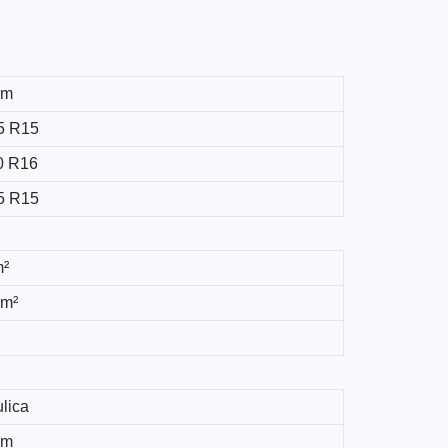
mm
5 R15
0 R16
5 R15
m²
 m²
lica
 m