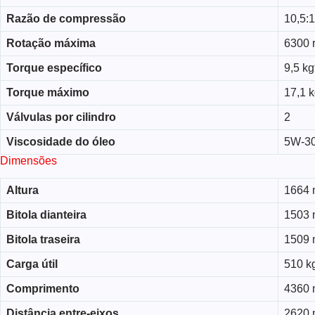
Razão de compressão
10,5:1
Rotação máxima
6300 
Torque específico
9,5 kg
Torque máximo
17,1 k
Válvulas por cilindro
2
Viscosidade do óleo
5W-30
Dimensões
Altura
1664
Bitola dianteira
1503
Bitola traseira
1509
Carga útil
510 k
Comprimento
4360
Distância entre-eixos
2620