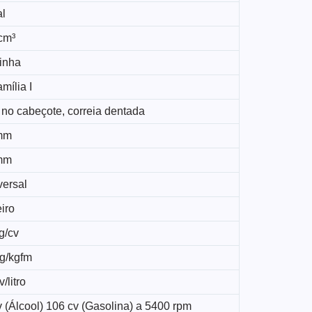
al
cm³
linha
mília I
 no cabeçote, correia dentada
mm
mm
versal
iro
g/cv
kg/kgfm
/litro
 (Álcool) 106 cv (Gasolina) a 5400 rpm