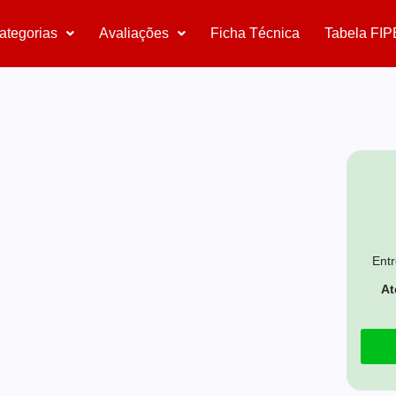
ategorias
Avaliações
Ficha Técnica
Tabela FIP
Entr
At