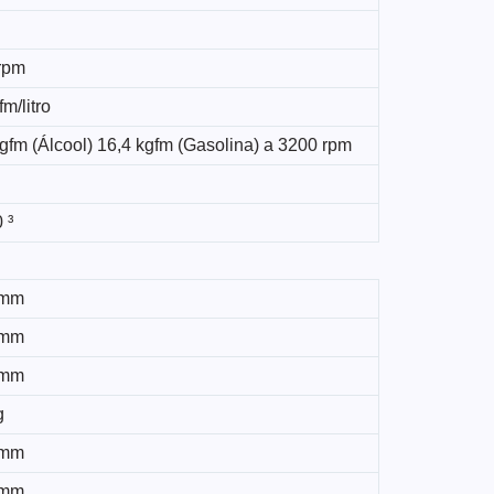
rpm
fm/litro
gfm (Álcool) 16,4 kgfm (Gasolina) a 3200 rpm
 ³
 mm
 mm
 mm
g
 mm
 mm