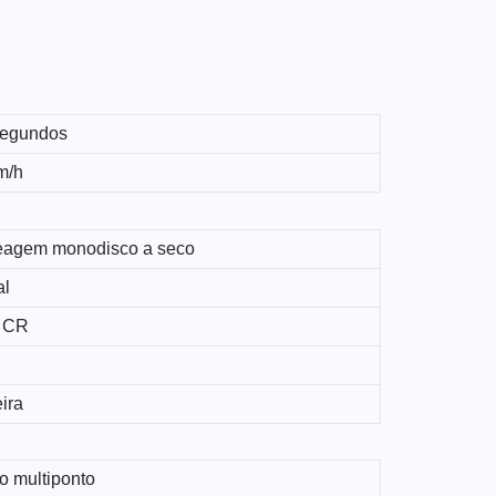
segundos
m/h
agem monodisco a seco
al
 CR
ira
o multiponto