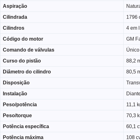
Aspiração
Natur
Cilindrada
1796 
Cilindros
4 em 
Código do motor
GM Fa
Comando de válvulas
Único
Curso do pistão
88,2 
Diâmetro do cilindro
80,5 
Disposição
Trans
Instalação
Diante
Peso/potência
11,1 k
Peso/torque
70,3 
Potência específica
60,1 cv
Potência máxima
108 cv