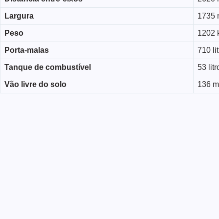
Largura
1735
Peso
1202 
Porta-malas
710 li
Tanque de combustível
53 litr
Vão livre do solo
136 