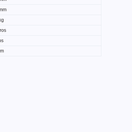
 mm
kg
tros
os
mm