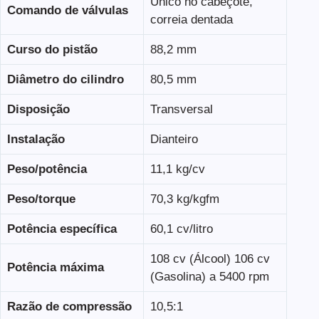
Único no cabeçote,
Comando de válvulas
correia dentada
Curso do pistão
88,2 mm
Diâmetro do cilindro
80,5 mm
Disposição
Transversal
Instalação
Dianteiro
Peso/potência
11,1 kg/cv
Peso/torque
70,3 kg/kgfm
Potência específica
60,1 cv/litro
108 cv (Álcool) 106 cv
Potência máxima
(Gasolina) a 5400 rpm
Razão de compressão
10,5:1