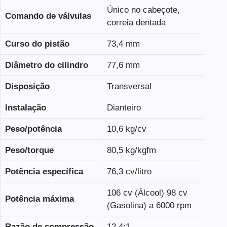
Único no cabeçote,
Comando de válvulas
correia dentada
Curso do pistão
73,4 mm
Diâmetro do cilindro
77,6 mm
Disposição
Transversal
Instalação
Dianteiro
Peso/potência
10,6 kg/cv
Peso/torque
80,5 kg/kgfm
Potência específica
76,3 cv/litro
106 cv (Álcool) 98 cv
Potência máxima
(Gasolina) a 6000 rpm
Razão de compressão
12,4:1