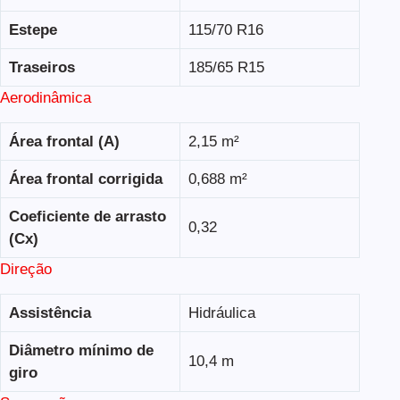
Estepe
115/70 R16
Traseiros
185/65 R15
Aerodinâmica
Área frontal (A)
2,15 m²
Área frontal corrigida
0,688 m²
Coeficiente de arrasto
0,32
(Cx)
Direção
Assistência
Hidráulica
Diâmetro mínimo de
10,4 m
giro