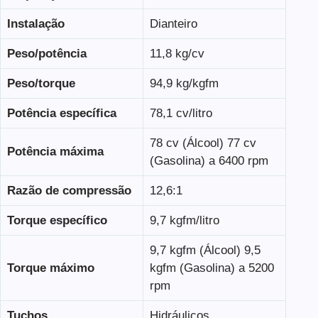
Instalação
Dianteiro
Peso/potência
11,8 kg/cv
Peso/torque
94,9 kg/kgfm
Potência específica
78,1 cv/litro
78 cv (Álcool) 77 cv
Potência máxima
(Gasolina) a 6400 rpm
Razão de compressão
12,6:1
Torque específico
9,7 kgfm/litro
9,7 kgfm (Álcool) 9,5
Torque máximo
kgfm (Gasolina) a 5200
rpm
Tuchos
Hidráulicos