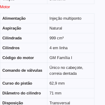
Motor
Alimentação
Injeção multiponto
Aspiração
Natural
Cilindrada
999 cm³
Cilindros
4 em linha
Código do motor
GM Família I
Único no cabeçote,
Comando de válvulas
correia dentada
Curso do pistão
62,9 mm
Diâmetro do cilindro
71 mm
Disposição
Transversal