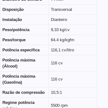
Disposição
Transversal
Instalação
Dianteiro
Peso/potência
9,33 kg/cv
Peso/torque
64,4 kg/kgfm
Potência específica
116,1 cv/litro
Potência máxima
116 cv
(Álcool)
Potência máxima
116 cv
(Gasolina)
Razão de compressão
10,5:1
Regime potência
5500 rpm