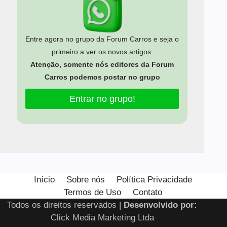
Entre agora no grupo da Forum Carros e seja o
primeiro a ver os novos artigos.
Atenção, somente nós editores da Forum
Carros podemos postar no grupo
Entrar no grupo!
Estamos usando cookies para oferecer a você a melhor
experiência em nosso site.
Início
Sobre nós
Política Privacidade
Você pode saber mais sobre quais cookies estamos usando
Termos de Uso
Contato
ou desativá-los em
configurações
.
Todos os direitos reservados |
Desenvolvido por:
Close GDPR Cooki
Aceitar
Rejeitar
Configurar
Click Media Marketing Ltda