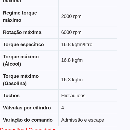
máxima
Regime torque
2000 rpm
máximo
Rotação máxima
6000 rpm
Torque específico
16,8 kgfm/litro
Torque máximo
16,8 kgfm
(Álcool)
Torque máximo
16,3 kgfm
(Gasolina)
Tuchos
Hidráulicos
Válvulas por cilindro
4
Variação do comando
Admissão e escape
Dimensões | Capacidades