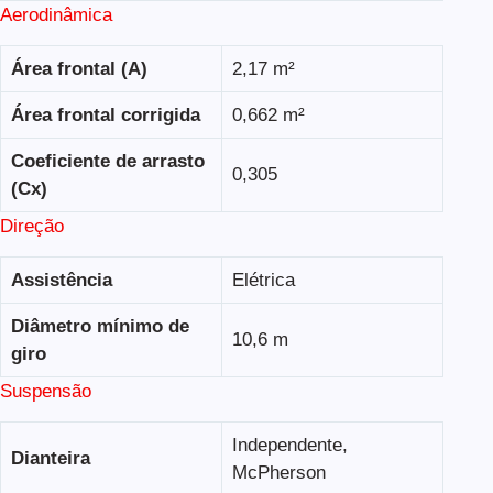
Aerodinâmica
Área frontal (A)
2,17 m²
Área frontal corrigida
0,662 m²
Coeficiente de arrasto
0,305
(Cx)
Direção
Assistência
Elétrica
Diâmetro mínimo de
10,6 m
giro
Suspensão
Independente,
Dianteira
McPherson