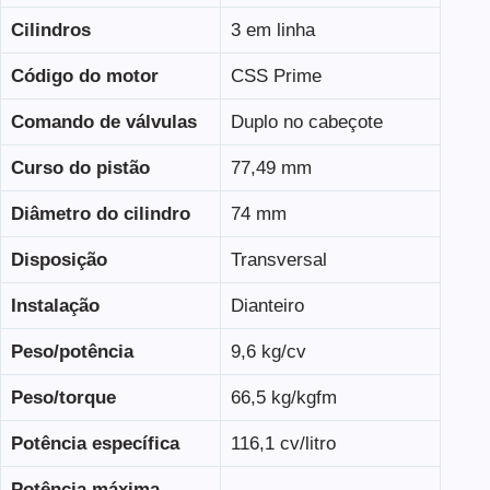
Cilindros
3 em linha
Código do motor
CSS Prime
Comando de válvulas
Duplo no cabeçote
Curso do pistão
77,49 mm
Diâmetro do cilindro
74 mm
Disposição
Transversal
Instalação
Dianteiro
Peso/potência
9,6 kg/cv
Peso/torque
66,5 kg/kgfm
Potência específica
116,1 cv/litro
Potência máxima