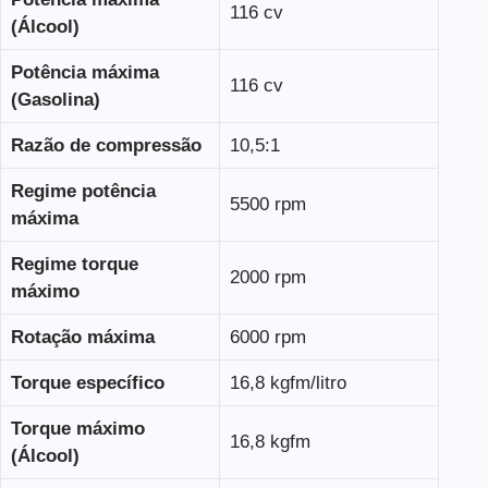
116 cv
(Álcool)
Potência máxima
116 cv
(Gasolina)
Razão de compressão
10,5:1
Regime potência
5500 rpm
máxima
Regime torque
2000 rpm
máximo
Rotação máxima
6000 rpm
Torque específico
16,8 kgfm/litro
Torque máximo
16,8 kgfm
(Álcool)