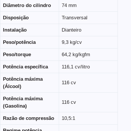
Diâmetro do cilindro
74 mm
Disposição
Transversal
Instalação
Dianteiro
Peso/potência
9,3 kg/cv
Peso/torque
64,2 kg/kgfm
Potência específica
116,1 cv/litro
Potência máxima
116 cv
(Álcool)
Potência máxima
116 cv
(Gasolina)
Razão de compressão
10,5:1
Regime potência