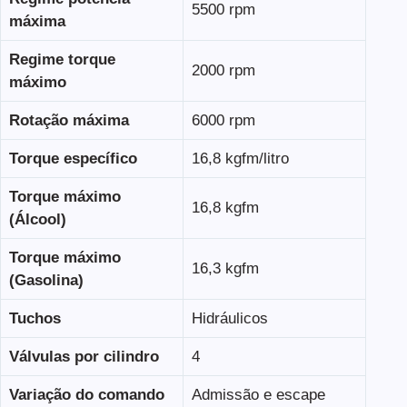
5500 rpm
máxima
Regime torque
2000 rpm
máximo
Rotação máxima
6000 rpm
Torque específico
16,8 kgfm/litro
Torque máximo
16,8 kgfm
(Álcool)
Torque máximo
16,3 kgfm
(Gasolina)
Tuchos
Hidráulicos
Válvulas por cilindro
4
Variação do comando
Admissão e escape