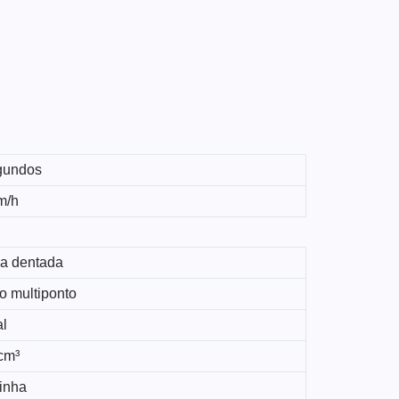
gundos
m/h
ia dentada
o multiponto
al
cm³
linha