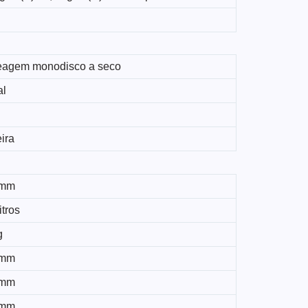
agem monodisco a seco
al
ira
 mm
itros
g
 mm
 mm
 mm