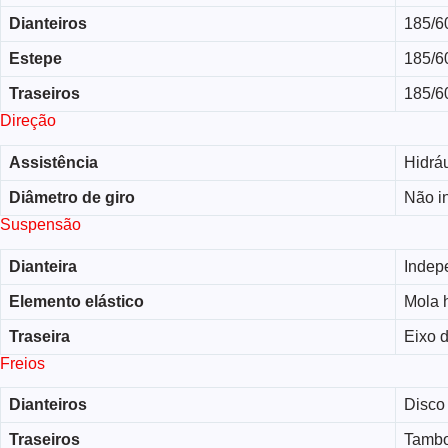
Dianteiros
185/6
Estepe
185/6
Traseiros
185/6
Direção
Assistência
Hidráu
Diâmetro de giro
Não i
Suspensão
Dianteira
Indep
Elemento elástico
Mola h
Traseira
Eixo d
Freios
Dianteiros
Disco 
Traseiros
Tamb