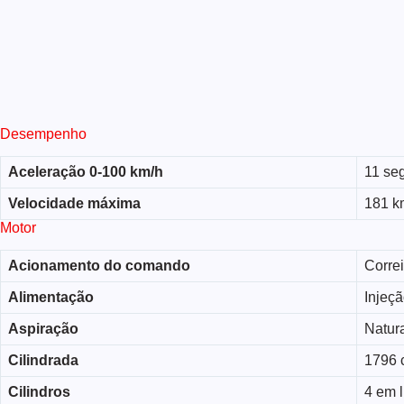
Desempenho
Aceleração 0-100 km/h
11 se
Velocidade máxima
181 k
Motor
Acionamento do comando
Corre
Alimentação
Injeçã
Aspiração
Natur
Cilindrada
1796 
Cilindros
4 em 