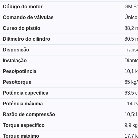
Código do motor
GM Fa
Comando de válvulas
Único
Curso do pistão
88,2 
Diâmetro do cilindro
80,5 
Disposição
Trans
Instalação
Diante
Peso/potência
10,1 k
Peso/torque
65 kg
Potência específica
63,5 cv
Potência máxima
114 cv
Razão de compressão
10,5:1
Torque específico
9,9 kg
Torque máximo
17,7 k