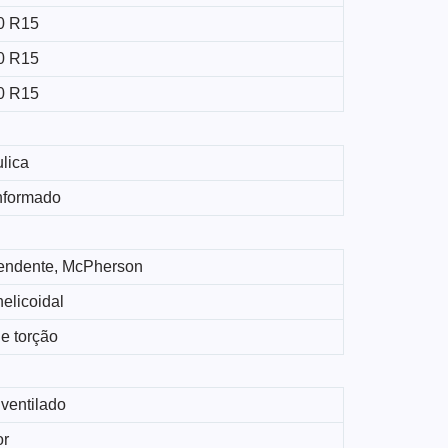
0 R15
0 R15
0 R15
lica
nformado
endente, McPherson
elicoidal
e torção
ventilado
or