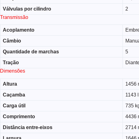
Válvulas por cilindro
2
Transmissão
Acoplamento
Embre
Câmbio
Manu
Quantidade de marchas
5
Tração
Diante
Dimensões
Altura
1456
Caçamba
1143 l
Carga útil
735 k
Comprimento
4436
Distância entre-eixos
2714
Largura
1646