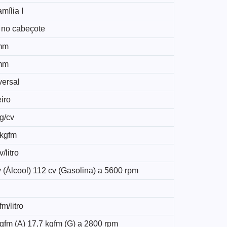
mília I
 no cabeçote
mm
mm
versal
iro
g/cv
/kgfm
/litro
 (Álcool) 112 cv (Gasolina) a 5600 rpm
fm/litro
gfm (A) 17,7 kgfm (G) a 2800 rpm